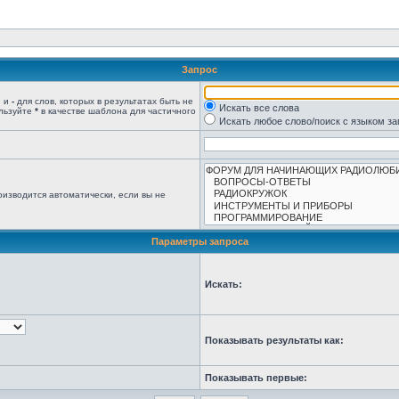
Запрос
, и
-
для слов, которых в результатах быть не
Искать все слова
ользуйте
*
в качестве шаблона для частичного
Искать любое слово/поиск с языком з
изводится автоматически, если вы не
Параметры запроса
Искать:
Показывать результаты как:
Показывать первые: