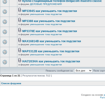
Куплю стационарный телефон Belgacom maestro classic
в форуме
ДЕЛОВЫЕ ПРЕДЛОЖЕНИЯ
MP3394S как уменьшить ток подсветки
в форуме
уменьшение тока подсветки
MP3388 как уменьшить ток подсветки
в форуме
уменьшение тока подсветки
MP3378E как уменьшить ток подсветки
в форуме
уменьшение тока подсветки
MAX16814B как уменьшить ток подсветки
в форуме
уменьшение тока подсветки
MAP3312B как уменьшить ток подсветки
в форуме
уменьшение тока подсветки
HAI7203HA как уменьшить ток подсветки
в форуме
уменьшение тока подсветки
Показать сообщения за:
Поле сорт
Страница
1
из
21
[ Результатов поиска: 512 ]
Список форумов
Создано на основе
Рус