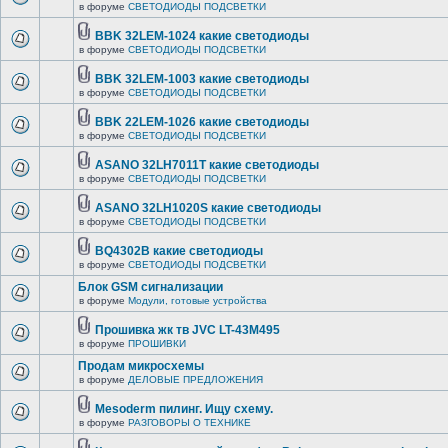
в форуме
СВЕТОДИОДЫ ПОДСВЕТКИ
BBK 32LEM-1024 какие светодиоды
в форуме
СВЕТОДИОДЫ ПОДСВЕТКИ
BBK 32LEM-1003 какие светодиоды
в форуме
СВЕТОДИОДЫ ПОДСВЕТКИ
BBK 22LEM-1026 какие светодиоды
в форуме
СВЕТОДИОДЫ ПОДСВЕТКИ
ASANO 32LH7011T какие светодиоды
в форуме
СВЕТОДИОДЫ ПОДСВЕТКИ
ASANO 32LH1020S какие светодиоды
в форуме
СВЕТОДИОДЫ ПОДСВЕТКИ
BQ4302B какие светодиоды
в форуме
СВЕТОДИОДЫ ПОДСВЕТКИ
Блок GSM сигнализации
в форуме
Модули, готовые устройства
Прошивка жк тв JVC LT-43M495
в форуме
ПРОШИВКИ
Продам микросхемы
в форуме
ДЕЛОВЫЕ ПРЕДЛОЖЕНИЯ
Mesoderm пилинг. Ищу схему.
в форуме
РАЗГОВОРЫ О ТЕХНИКЕ