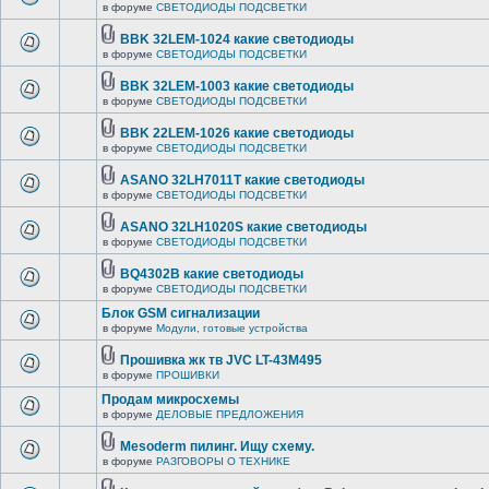
в форуме
СВЕТОДИОДЫ ПОДСВЕТКИ
BBK 32LEM-1024 какие светодиоды
в форуме
СВЕТОДИОДЫ ПОДСВЕТКИ
BBK 32LEM-1003 какие светодиоды
в форуме
СВЕТОДИОДЫ ПОДСВЕТКИ
BBK 22LEM-1026 какие светодиоды
в форуме
СВЕТОДИОДЫ ПОДСВЕТКИ
ASANO 32LH7011T какие светодиоды
в форуме
СВЕТОДИОДЫ ПОДСВЕТКИ
ASANO 32LH1020S какие светодиоды
в форуме
СВЕТОДИОДЫ ПОДСВЕТКИ
BQ4302B какие светодиоды
в форуме
СВЕТОДИОДЫ ПОДСВЕТКИ
Блок GSM сигнализации
в форуме
Модули, готовые устройства
Прошивка жк тв JVC LT-43M495
в форуме
ПРОШИВКИ
Продам микросхемы
в форуме
ДЕЛОВЫЕ ПРЕДЛОЖЕНИЯ
Mesoderm пилинг. Ищу схему.
в форуме
РАЗГОВОРЫ О ТЕХНИКЕ