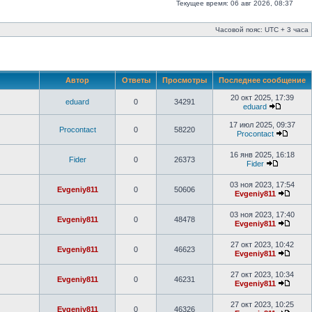
Текущее время: 06 авг 2026, 08:37
Часовой пояс: UTC + 3 часа
Автор
Ответы
Просмотры
Последнее сообщение
20 окт 2025, 17:39
eduard
0
34291
eduard
17 июл 2025, 09:37
Procontact
0
58220
Procontact
16 янв 2025, 16:18
Fider
0
26373
Fider
03 ноя 2023, 17:54
Evgeniy811
0
50606
Evgeniy811
03 ноя 2023, 17:40
Evgeniy811
0
48478
Evgeniy811
27 окт 2023, 10:42
Evgeniy811
0
46623
Evgeniy811
27 окт 2023, 10:34
Evgeniy811
0
46231
Evgeniy811
27 окт 2023, 10:25
Evgeniy811
0
46326