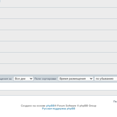
c
щения за:
Поле сортировки:
Пе
Создано на основе
phpBB
® Forum Software © phpBB Group
Русская поддержка phpBB