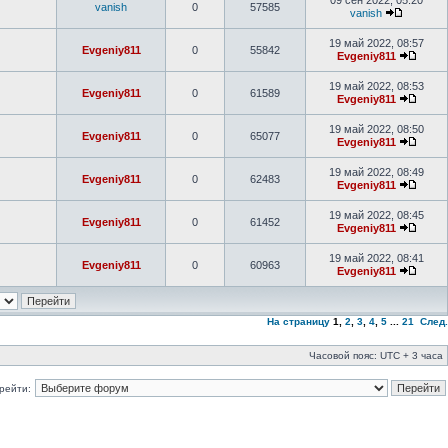
09 сен 2022, 05:20
vanish
0
57585
vanish
19 май 2022, 08:57
Evgeniy811
0
55842
Evgeniy811
19 май 2022, 08:53
Evgeniy811
0
61589
Evgeniy811
19 май 2022, 08:50
Evgeniy811
0
65077
Evgeniy811
19 май 2022, 08:49
Evgeniy811
0
62483
Evgeniy811
19 май 2022, 08:45
Evgeniy811
0
61452
Evgeniy811
19 май 2022, 08:41
Evgeniy811
0
60963
Evgeniy811
На страницу
1
,
2
,
3
,
4
,
5
...
21
След.
Часовой пояс: UTC + 3 часа
рейти: