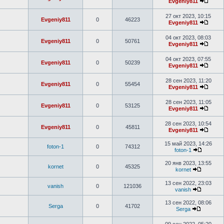
Evgeniy811
27 окт 2023, 10:15
Evgeniy811
0
46223
Evgeniy811
04 окт 2023, 08:03
Evgeniy811
0
50761
Evgeniy811
04 окт 2023, 07:55
Evgeniy811
0
50239
Evgeniy811
28 сен 2023, 11:20
Evgeniy811
0
55454
Evgeniy811
28 сен 2023, 11:05
Evgeniy811
0
53125
Evgeniy811
28 сен 2023, 10:54
Evgeniy811
0
45811
Evgeniy811
15 май 2023, 14:26
foton-1
0
74312
foton-1
20 янв 2023, 13:55
kornet
0
45325
kornet
13 сен 2022, 23:03
vanish
0
121036
vanish
13 сен 2022, 08:06
Serga
0
41702
Serga