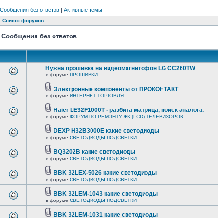
Сообщения без ответов
|
Активные темы
Список форумов
Сообщения без ответов
Нужна прошивка на видеомагнитофон LG CC260TW
в форуме
ПРОШИВКИ
Электронные компоненты от ПРОКОНТАКТ
в форуме
ИНТЕРНЕТ-ТОРГОВЛЯ
Haier LE32F1000T - разбита матрица, поиск аналога.
в форуме
ФОРУМ ПО РЕМОНТУ ЖК (LCD) ТЕЛЕВИЗОРОВ
DEXP H32B3000E какие светодиоды
в форуме
СВЕТОДИОДЫ ПОДСВЕТКИ
BQ3202B какие светодиоды
в форуме
СВЕТОДИОДЫ ПОДСВЕТКИ
BBK 32LEX-5026 какие светодиоды
в форуме
СВЕТОДИОДЫ ПОДСВЕТКИ
BBK 32LEM-1043 какие светодиоды
в форуме
СВЕТОДИОДЫ ПОДСВЕТКИ
BBK 32LEM-1031 какие светодиоды