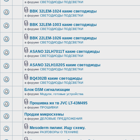
в форуме
СВЕТОДИОДЫ ПОДСВЕТКИ
BBK 32LEM-1024 какие светодиоды
в форуме
СВЕТОДИОДЫ ПОДСВЕТКИ
BBK 32LEM-1003 какие светодиоды
в форуме
СВЕТОДИОДЫ ПОДСВЕТКИ
BBK 22LEM-1026 какие светодиоды
в форуме
СВЕТОДИОДЫ ПОДСВЕТКИ
ASANO 32LH7011T какие светодиоды
в форуме
СВЕТОДИОДЫ ПОДСВЕТКИ
ASANO 32LH1020S какие светодиоды
в форуме
СВЕТОДИОДЫ ПОДСВЕТКИ
BQ4302B какие светодиоды
в форуме
СВЕТОДИОДЫ ПОДСВЕТКИ
Блок GSM сигнализации
в форуме
Модули, готовые устройства
Прошивка жк тв JVC LT-43M495
в форуме
ПРОШИВКИ
Продам микросхемы
в форуме
ДЕЛОВЫЕ ПРЕДЛОЖЕНИЯ
Mesoderm пилинг. Ищу схему.
в форуме
РАЗГОВОРЫ О ТЕХНИКЕ