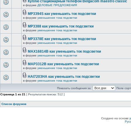
Куплю стационарный телефон Belgacom maestro classic
в форуме
ДЕЛОВЫЕ ПРЕДЛОЖЕНИЯ
MP3394S как уменьшить ток подсветки
в форуме
уменьшение тока подсветки
MP3388 как уменьшить ток подсветки
в форуме
уменьшение тока подсветки
MP3378E как уменьшить ток подсветки
в форуме
уменьшение тока подсветки
MAX16814B как уменьшить ток подсветки
в форуме
уменьшение тока подсветки
MAP3312B как уменьшить ток подсветки
в форуме
уменьшение тока подсветки
HAI7203HA как уменьшить ток подсветки
в форуме
уменьшение тока подсветки
Показать сообщения за:
Поле сорт
Страница
1
из
21
[ Результатов поиска: 512 ]
Список форумов
Создано на основе
Рус