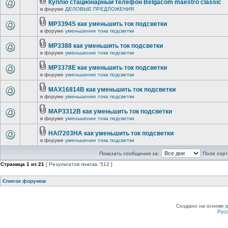
Куплю стационарный телефон Belgacom maestro classic
в форуме
ДЕЛОВЫЕ ПРЕДЛОЖЕНИЯ
MP3394S как уменьшить ток подсветки
в форуме
уменьшение тока подсветки
MP3388 как уменьшить ток подсветки
в форуме
уменьшение тока подсветки
MP3378E как уменьшить ток подсветки
в форуме
уменьшение тока подсветки
MAX16814B как уменьшить ток подсветки
в форуме
уменьшение тока подсветки
MAP3312B как уменьшить ток подсветки
в форуме
уменьшение тока подсветки
HAI7203HA как уменьшить ток подсветки
в форуме
уменьшение тока подсветки
Показать сообщения за:
Поле сорт
Страница
1
из
21
[ Результатов поиска: 512 ]
Список форумов
Создано на основе
Рус