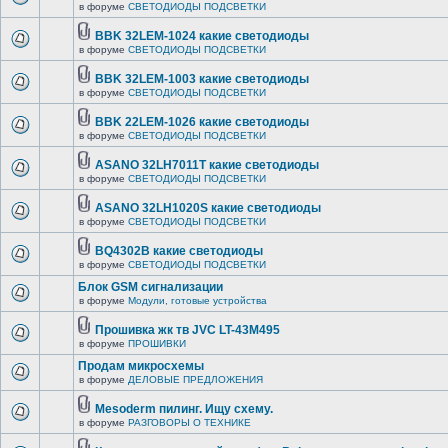
в форуме
СВЕТОДИОДЫ ПОДСВЕТКИ
BBK 32LEM-1024 какие светодиоды
в форуме
СВЕТОДИОДЫ ПОДСВЕТКИ
BBK 32LEM-1003 какие светодиоды
в форуме
СВЕТОДИОДЫ ПОДСВЕТКИ
BBK 22LEM-1026 какие светодиоды
в форуме
СВЕТОДИОДЫ ПОДСВЕТКИ
ASANO 32LH7011T какие светодиоды
в форуме
СВЕТОДИОДЫ ПОДСВЕТКИ
ASANO 32LH1020S какие светодиоды
в форуме
СВЕТОДИОДЫ ПОДСВЕТКИ
BQ4302B какие светодиоды
в форуме
СВЕТОДИОДЫ ПОДСВЕТКИ
Блок GSM сигнализации
в форуме
Модули, готовые устройства
Прошивка жк тв JVC LT-43M495
в форуме
ПРОШИВКИ
Продам микросхемы
в форуме
ДЕЛОВЫЕ ПРЕДЛОЖЕНИЯ
Mesoderm пилинг. Ищу схему.
в форуме
РАЗГОВОРЫ О ТЕХНИКЕ