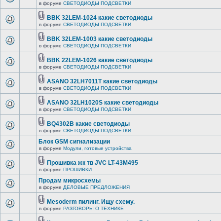
в форуме
СВЕТОДИОДЫ ПОДСВЕТКИ
BBK 32LEM-1024 какие светодиоды
в форуме
СВЕТОДИОДЫ ПОДСВЕТКИ
BBK 32LEM-1003 какие светодиоды
в форуме
СВЕТОДИОДЫ ПОДСВЕТКИ
BBK 22LEM-1026 какие светодиоды
в форуме
СВЕТОДИОДЫ ПОДСВЕТКИ
ASANO 32LH7011T какие светодиоды
в форуме
СВЕТОДИОДЫ ПОДСВЕТКИ
ASANO 32LH1020S какие светодиоды
в форуме
СВЕТОДИОДЫ ПОДСВЕТКИ
BQ4302B какие светодиоды
в форуме
СВЕТОДИОДЫ ПОДСВЕТКИ
Блок GSM сигнализации
в форуме
Модули, готовые устройства
Прошивка жк тв JVC LT-43M495
в форуме
ПРОШИВКИ
Продам микросхемы
в форуме
ДЕЛОВЫЕ ПРЕДЛОЖЕНИЯ
Mesoderm пилинг. Ищу схему.
в форуме
РАЗГОВОРЫ О ТЕХНИКЕ