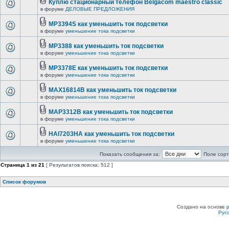
Куплю стационарный телефон Belgacom maestro classic
в форуме
ДЕЛОВЫЕ ПРЕДЛОЖЕНИЯ
MP3394S как уменьшить ток подсветки
в форуме
уменьшение тока подсветки
MP3388 как уменьшить ток подсветки
в форуме
уменьшение тока подсветки
MP3378E как уменьшить ток подсветки
в форуме
уменьшение тока подсветки
MAX16814B как уменьшить ток подсветки
в форуме
уменьшение тока подсветки
MAP3312B как уменьшить ток подсветки
в форуме
уменьшение тока подсветки
HAI7203HA как уменьшить ток подсветки
в форуме
уменьшение тока подсветки
Показать сообщения за:
Поле сорт
Страница
1
из
21
[ Результатов поиска: 512 ]
Список форумов
Создано на основе
Рус