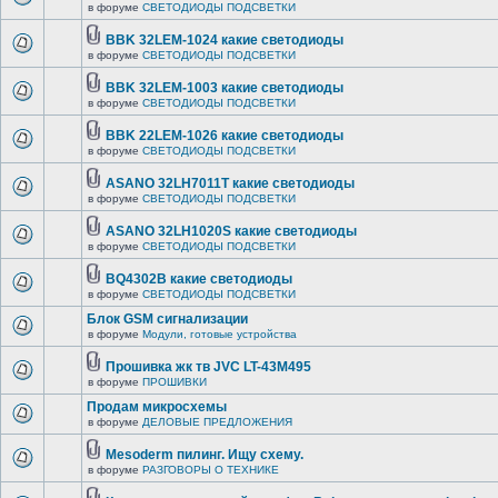
в форуме
СВЕТОДИОДЫ ПОДСВЕТКИ
BBK 32LEM-1024 какие светодиоды
в форуме
СВЕТОДИОДЫ ПОДСВЕТКИ
BBK 32LEM-1003 какие светодиоды
в форуме
СВЕТОДИОДЫ ПОДСВЕТКИ
BBK 22LEM-1026 какие светодиоды
в форуме
СВЕТОДИОДЫ ПОДСВЕТКИ
ASANO 32LH7011T какие светодиоды
в форуме
СВЕТОДИОДЫ ПОДСВЕТКИ
ASANO 32LH1020S какие светодиоды
в форуме
СВЕТОДИОДЫ ПОДСВЕТКИ
BQ4302B какие светодиоды
в форуме
СВЕТОДИОДЫ ПОДСВЕТКИ
Блок GSM сигнализации
в форуме
Модули, готовые устройства
Прошивка жк тв JVC LT-43M495
в форуме
ПРОШИВКИ
Продам микросхемы
в форуме
ДЕЛОВЫЕ ПРЕДЛОЖЕНИЯ
Mesoderm пилинг. Ищу схему.
в форуме
РАЗГОВОРЫ О ТЕХНИКЕ