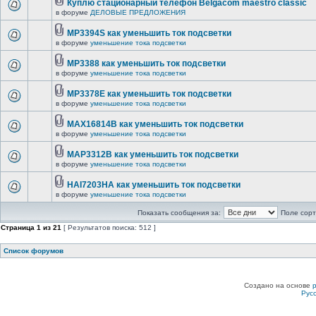
Куплю стационарный телефон Belgacom maestro classic
в форуме
ДЕЛОВЫЕ ПРЕДЛОЖЕНИЯ
MP3394S как уменьшить ток подсветки
в форуме
уменьшение тока подсветки
MP3388 как уменьшить ток подсветки
в форуме
уменьшение тока подсветки
MP3378E как уменьшить ток подсветки
в форуме
уменьшение тока подсветки
MAX16814B как уменьшить ток подсветки
в форуме
уменьшение тока подсветки
MAP3312B как уменьшить ток подсветки
в форуме
уменьшение тока подсветки
HAI7203HA как уменьшить ток подсветки
в форуме
уменьшение тока подсветки
Показать сообщения за:
Поле сорт
Страница
1
из
21
[ Результатов поиска: 512 ]
Список форумов
Создано на основе
Рус