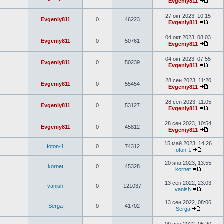
Evgeniy811
27 окт 2023, 10:15
Evgeniy811
0
46223
Evgeniy811
04 окт 2023, 08:03
Evgeniy811
0
50761
Evgeniy811
04 окт 2023, 07:55
Evgeniy811
0
50239
Evgeniy811
28 сен 2023, 11:20
Evgeniy811
0
55454
Evgeniy811
28 сен 2023, 11:05
Evgeniy811
0
53127
Evgeniy811
28 сен 2023, 10:54
Evgeniy811
0
45812
Evgeniy811
15 май 2023, 14:26
foton-1
0
74312
foton-1
20 янв 2023, 13:55
kornet
0
45328
kornet
13 сен 2022, 23:03
vanish
0
121037
vanish
13 сен 2022, 08:06
Serga
0
41702
Serga