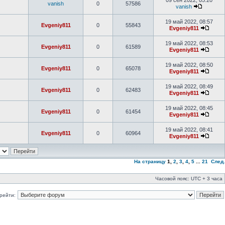
09 сен 2022, 05:20
vanish
0
57586
vanish
19 май 2022, 08:57
Evgeniy811
0
55843
Evgeniy811
19 май 2022, 08:53
Evgeniy811
0
61589
Evgeniy811
19 май 2022, 08:50
Evgeniy811
0
65078
Evgeniy811
19 май 2022, 08:49
Evgeniy811
0
62483
Evgeniy811
19 май 2022, 08:45
Evgeniy811
0
61454
Evgeniy811
19 май 2022, 08:41
Evgeniy811
0
60964
Evgeniy811
На страницу
1
,
2
,
3
,
4
,
5
...
21
След.
Часовой пояс: UTC + 3 часа
рейти: