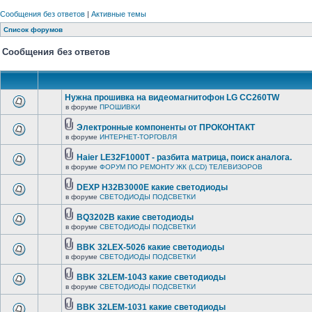
Сообщения без ответов
|
Активные темы
Список форумов
Сообщения без ответов
Нужна прошивка на видеомагнитофон LG CC260TW
в форуме
ПРОШИВКИ
Электронные компоненты от ПРОКОНТАКТ
в форуме
ИНТЕРНЕТ-ТОРГОВЛЯ
Haier LE32F1000T - разбита матрица, поиск аналога.
в форуме
ФОРУМ ПО РЕМОНТУ ЖК (LCD) ТЕЛЕВИЗОРОВ
DEXP H32B3000E какие светодиоды
в форуме
СВЕТОДИОДЫ ПОДСВЕТКИ
BQ3202B какие светодиоды
в форуме
СВЕТОДИОДЫ ПОДСВЕТКИ
BBK 32LEX-5026 какие светодиоды
в форуме
СВЕТОДИОДЫ ПОДСВЕТКИ
BBK 32LEM-1043 какие светодиоды
в форуме
СВЕТОДИОДЫ ПОДСВЕТКИ
BBK 32LEM-1031 какие светодиоды