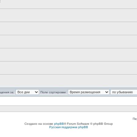
c
щения за:
Поле сортировки:
Пе
Создано на основе
phpBB
® Forum Software © phpBB Group
Русская поддержка phpBB