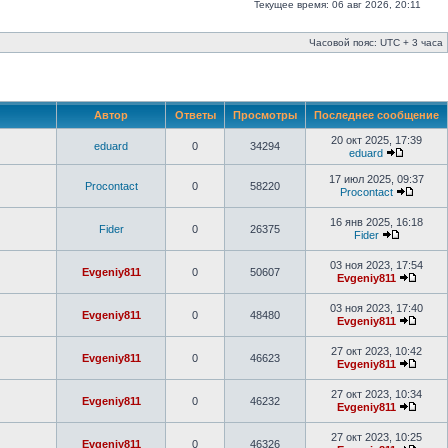
Текущее время: 06 авг 2026, 20:11
Часовой пояс: UTC + 3 часа
Автор
Ответы
Просмотры
Последнее сообщение
20 окт 2025, 17:39
eduard
0
34294
eduard
17 июл 2025, 09:37
Procontact
0
58220
Procontact
16 янв 2025, 16:18
Fider
0
26375
Fider
03 ноя 2023, 17:54
Evgeniy811
0
50607
Evgeniy811
03 ноя 2023, 17:40
Evgeniy811
0
48480
Evgeniy811
27 окт 2023, 10:42
Evgeniy811
0
46623
Evgeniy811
27 окт 2023, 10:34
Evgeniy811
0
46232
Evgeniy811
27 окт 2023, 10:25
Evgeniy811
0
46326