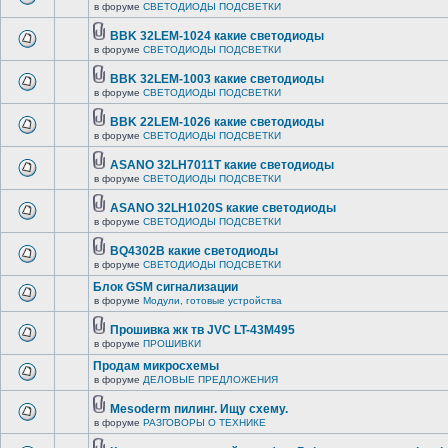
в форуме
СВЕТОДИОДЫ ПОДСВЕТКИ
BBK 32LEM-1024 какие светодиоды
в форуме
СВЕТОДИОДЫ ПОДСВЕТКИ
BBK 32LEM-1003 какие светодиоды
в форуме
СВЕТОДИОДЫ ПОДСВЕТКИ
BBK 22LEM-1026 какие светодиоды
в форуме
СВЕТОДИОДЫ ПОДСВЕТКИ
ASANO 32LH7011T какие светодиоды
в форуме
СВЕТОДИОДЫ ПОДСВЕТКИ
ASANO 32LH1020S какие светодиоды
в форуме
СВЕТОДИОДЫ ПОДСВЕТКИ
BQ4302B какие светодиоды
в форуме
СВЕТОДИОДЫ ПОДСВЕТКИ
Блок GSM сигнализации
в форуме
Модули, готовые устройства
Прошивка жк тв JVC LT-43M495
в форуме
ПРОШИВКИ
Продам микросхемы
в форуме
ДЕЛОВЫЕ ПРЕДЛОЖЕНИЯ
Mesoderm пилинг. Ищу схему.
в форуме
РАЗГОВОРЫ О ТЕХНИКЕ