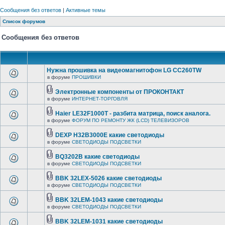
Сообщения без ответов
|
Активные темы
Список форумов
Сообщения без ответов
Нужна прошивка на видеомагнитофон LG CC260TW
в форуме
ПРОШИВКИ
Электронные компоненты от ПРОКОНТАКТ
в форуме
ИНТЕРНЕТ-ТОРГОВЛЯ
Haier LE32F1000T - разбита матрица, поиск аналога.
в форуме
ФОРУМ ПО РЕМОНТУ ЖК (LCD) ТЕЛЕВИЗОРОВ
DEXP H32B3000E какие светодиоды
в форуме
СВЕТОДИОДЫ ПОДСВЕТКИ
BQ3202B какие светодиоды
в форуме
СВЕТОДИОДЫ ПОДСВЕТКИ
BBK 32LEX-5026 какие светодиоды
в форуме
СВЕТОДИОДЫ ПОДСВЕТКИ
BBK 32LEM-1043 какие светодиоды
в форуме
СВЕТОДИОДЫ ПОДСВЕТКИ
BBK 32LEM-1031 какие светодиоды