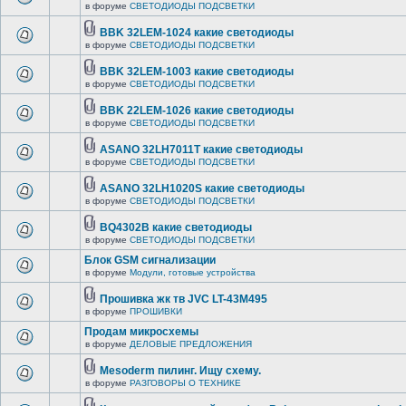
в форуме
СВЕТОДИОДЫ ПОДСВЕТКИ
BBK 32LEM-1024 какие светодиоды
в форуме
СВЕТОДИОДЫ ПОДСВЕТКИ
BBK 32LEM-1003 какие светодиоды
в форуме
СВЕТОДИОДЫ ПОДСВЕТКИ
BBK 22LEM-1026 какие светодиоды
в форуме
СВЕТОДИОДЫ ПОДСВЕТКИ
ASANO 32LH7011T какие светодиоды
в форуме
СВЕТОДИОДЫ ПОДСВЕТКИ
ASANO 32LH1020S какие светодиоды
в форуме
СВЕТОДИОДЫ ПОДСВЕТКИ
BQ4302B какие светодиоды
в форуме
СВЕТОДИОДЫ ПОДСВЕТКИ
Блок GSM сигнализации
в форуме
Модули, готовые устройства
Прошивка жк тв JVC LT-43M495
в форуме
ПРОШИВКИ
Продам микросхемы
в форуме
ДЕЛОВЫЕ ПРЕДЛОЖЕНИЯ
Mesoderm пилинг. Ищу схему.
в форуме
РАЗГОВОРЫ О ТЕХНИКЕ