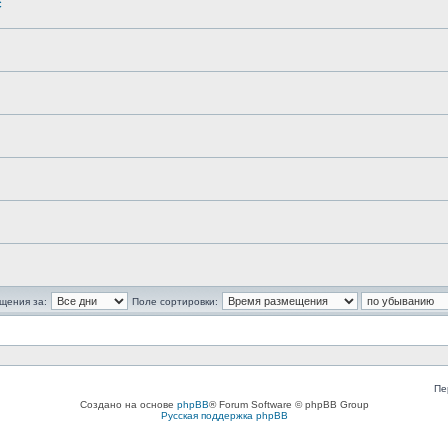
c
щения за:
Поле сортировки:
Пе
Создано на основе
phpBB
® Forum Software © phpBB Group
Русская поддержка phpBB