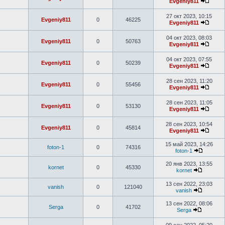
Evgeniy811
27 окт 2023, 10:15
Evgeniy811
0
46225
Evgeniy811
04 окт 2023, 08:03
Evgeniy811
0
50763
Evgeniy811
04 окт 2023, 07:55
Evgeniy811
0
50239
Evgeniy811
28 сен 2023, 11:20
Evgeniy811
0
55456
Evgeniy811
28 сен 2023, 11:05
Evgeniy811
0
53130
Evgeniy811
28 сен 2023, 10:54
Evgeniy811
0
45814
Evgeniy811
15 май 2023, 14:26
foton-1
0
74316
foton-1
20 янв 2023, 13:55
kornet
0
45330
kornet
13 сен 2022, 23:03
vanish
0
121040
vanish
13 сен 2022, 08:06
Serga
0
41702
Serga