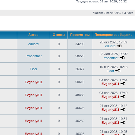
Текущее время: 08 авг 2026, 05:32
Часовой пояс: UTC + 3 часа
Автор
Ответы
Просмотры
Последнее сообщение
20 окт 2025, 17:39
eduard
0
34295
eduard
17 июл 2025, 09:37
Procontact
0
58225
Procontact
16 янв 2025, 16:18
Fider
0
26377
Fider
03 ноя 2023, 17:54
Evgeniy811
0
50610
Evgeniy811
03 ноя 2023, 17:40
Evgeniy811
0
48483
Evgeniy811
27 окт 2023, 10:42
Evgeniy811
0
46623
Evgeniy811
27 окт 2023, 10:34
Evgeniy811
0
46232
Evgeniy811
27 окт 2023, 10:25
Evgeniy811
0
46328