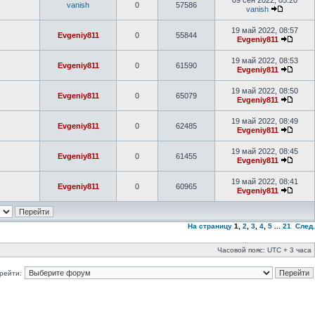
09 сен 2022, 05:20
vanish
0
57586
vanish
19 май 2022, 08:57
Evgeniy811
0
55844
Evgeniy811
19 май 2022, 08:53
Evgeniy811
0
61590
Evgeniy811
19 май 2022, 08:50
Evgeniy811
0
65079
Evgeniy811
19 май 2022, 08:49
Evgeniy811
0
62485
Evgeniy811
19 май 2022, 08:45
Evgeniy811
0
61455
Evgeniy811
19 май 2022, 08:41
Evgeniy811
0
60965
Evgeniy811
На страницу
1
,
2
,
3
,
4
,
5
...
21
След.
Часовой пояс: UTC + 3 часа
рейти: