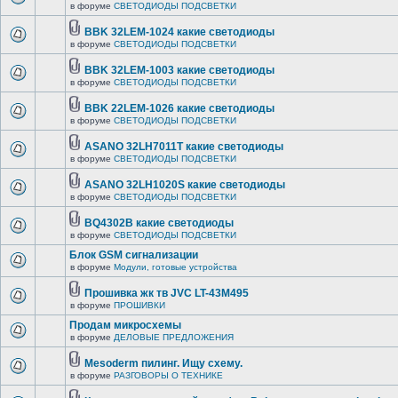
в форуме
СВЕТОДИОДЫ ПОДСВЕТКИ
BBK 32LEM-1024 какие светодиоды
в форуме
СВЕТОДИОДЫ ПОДСВЕТКИ
BBK 32LEM-1003 какие светодиоды
в форуме
СВЕТОДИОДЫ ПОДСВЕТКИ
BBK 22LEM-1026 какие светодиоды
в форуме
СВЕТОДИОДЫ ПОДСВЕТКИ
ASANO 32LH7011T какие светодиоды
в форуме
СВЕТОДИОДЫ ПОДСВЕТКИ
ASANO 32LH1020S какие светодиоды
в форуме
СВЕТОДИОДЫ ПОДСВЕТКИ
BQ4302B какие светодиоды
в форуме
СВЕТОДИОДЫ ПОДСВЕТКИ
Блок GSM сигнализации
в форуме
Модули, готовые устройства
Прошивка жк тв JVC LT-43M495
в форуме
ПРОШИВКИ
Продам микросхемы
в форуме
ДЕЛОВЫЕ ПРЕДЛОЖЕНИЯ
Mesoderm пилинг. Ищу схему.
в форуме
РАЗГОВОРЫ О ТЕХНИКЕ