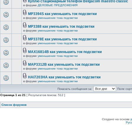
Куплю стационарный телефон Belgacom maestro classic
в форуме
ДЕЛОВЫЕ ПРЕДЛОЖЕНИЯ
MP3394S как уменьшить ток подсветки
в форуме
уменьшение тока подсветки
MP3388 как уменьшить ток подсветки
в форуме
уменьшение тока подсветки
MP3378E как уменьшить ток подсветки
в форуме
уменьшение тока подсветки
MAX16814B как уменьшить ток подсветки
в форуме
уменьшение тока подсветки
MAP3312B как уменьшить ток подсветки
в форуме
уменьшение тока подсветки
HAI7203HA как уменьшить ток подсветки
в форуме
уменьшение тока подсветки
Показать сообщения за:
Поле сорт
Страница
1
из
21
[ Результатов поиска: 512 ]
Список форумов
Создано на основе
Рус