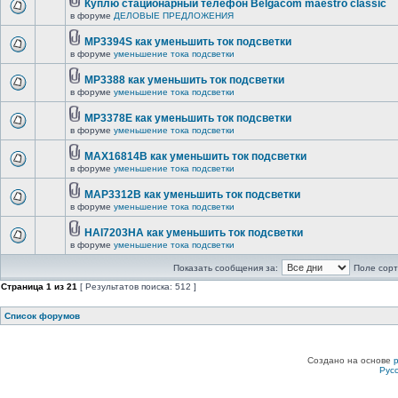
Куплю стационарный телефон Belgacom maestro classic
в форуме
ДЕЛОВЫЕ ПРЕДЛОЖЕНИЯ
MP3394S как уменьшить ток подсветки
в форуме
уменьшение тока подсветки
MP3388 как уменьшить ток подсветки
в форуме
уменьшение тока подсветки
MP3378E как уменьшить ток подсветки
в форуме
уменьшение тока подсветки
MAX16814B как уменьшить ток подсветки
в форуме
уменьшение тока подсветки
MAP3312B как уменьшить ток подсветки
в форуме
уменьшение тока подсветки
HAI7203HA как уменьшить ток подсветки
в форуме
уменьшение тока подсветки
Показать сообщения за:
Поле сорт
Страница
1
из
21
[ Результатов поиска: 512 ]
Список форумов
Создано на основе
Рус