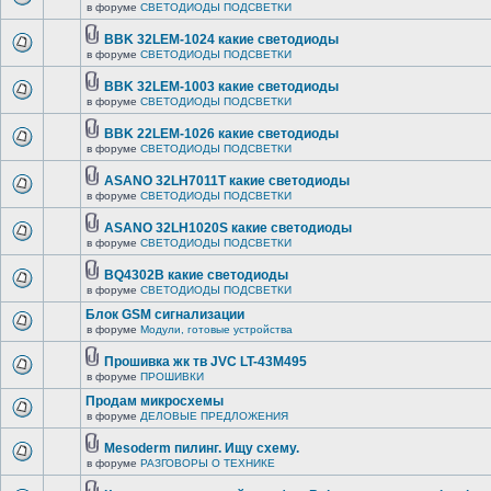
в форуме
СВЕТОДИОДЫ ПОДСВЕТКИ
BBK 32LEM-1024 какие светодиоды
в форуме
СВЕТОДИОДЫ ПОДСВЕТКИ
BBK 32LEM-1003 какие светодиоды
в форуме
СВЕТОДИОДЫ ПОДСВЕТКИ
BBK 22LEM-1026 какие светодиоды
в форуме
СВЕТОДИОДЫ ПОДСВЕТКИ
ASANO 32LH7011T какие светодиоды
в форуме
СВЕТОДИОДЫ ПОДСВЕТКИ
ASANO 32LH1020S какие светодиоды
в форуме
СВЕТОДИОДЫ ПОДСВЕТКИ
BQ4302B какие светодиоды
в форуме
СВЕТОДИОДЫ ПОДСВЕТКИ
Блок GSM сигнализации
в форуме
Модули, готовые устройства
Прошивка жк тв JVC LT-43M495
в форуме
ПРОШИВКИ
Продам микросхемы
в форуме
ДЕЛОВЫЕ ПРЕДЛОЖЕНИЯ
Mesoderm пилинг. Ищу схему.
в форуме
РАЗГОВОРЫ О ТЕХНИКЕ