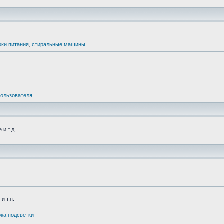
оки питания
,
стиральные машины
пользователя
и т.д.
и т.п.
ка подсветки