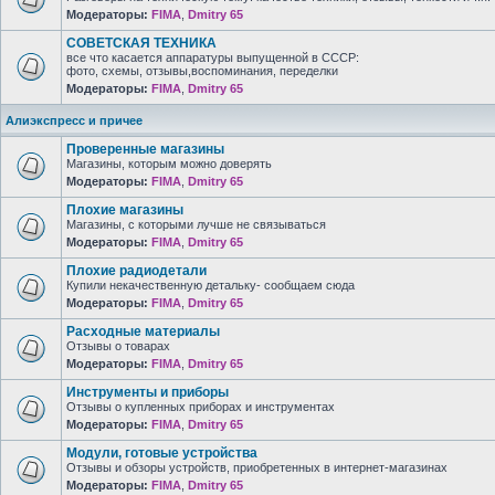
Модераторы:
FIMA
,
Dmitry 65
СОВЕТСКАЯ ТЕХНИКА
все что касается аппаратуры выпущенной в СССР:
фото, схемы, отзывы,воспоминания, переделки
Модераторы:
FIMA
,
Dmitry 65
Алиэкспресс и причее
Проверенные магазины
Магазины, которым можно доверять
Модераторы:
FIMA
,
Dmitry 65
Плохие магазины
Магазины, с которыми лучше не связываться
Модераторы:
FIMA
,
Dmitry 65
Плохие радиодетали
Купили некачественную детальку- сообщаем сюда
Модераторы:
FIMA
,
Dmitry 65
Расходные материалы
Отзывы о товарах
Модераторы:
FIMA
,
Dmitry 65
Инструменты и приборы
Отзывы о купленных приборах и инструментах
Модераторы:
FIMA
,
Dmitry 65
Модули, готовые устройства
Отзывы и обзоры устройств, приобретенных в интернет-магазинах
Модераторы:
FIMA
,
Dmitry 65