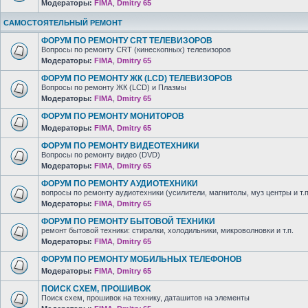
Модераторы:
FIMA
,
Dmitry 65
САМОСТОЯТЕЛЬНЫЙ РЕМОНТ
ФОРУМ ПО РЕМОНТУ CRT ТЕЛЕВИЗОРОВ
Вопросы по ремонту CRT (кинескопных) телевизоров
Модераторы:
FIMA
,
Dmitry 65
ФОРУМ ПО РЕМОНТУ ЖК (LCD) ТЕЛЕВИЗОРОВ
Вопросы по ремонту ЖК (LCD) и Плазмы
Модераторы:
FIMA
,
Dmitry 65
ФОРУМ ПО РЕМОНТУ МОНИТОРОВ
Модераторы:
FIMA
,
Dmitry 65
ФОРУМ ПО РЕМОНТУ ВИДЕОТЕХНИКИ
Вопросы по ремонту видео (DVD)
Модераторы:
FIMA
,
Dmitry 65
ФОРУМ ПО РЕМОНТУ АУДИОТЕХНИКИ
вопросы по ремонту аудиотехники (усилители, магнитолы, муз центры и т.п
Модераторы:
FIMA
,
Dmitry 65
ФОРУМ ПО РЕМОНТУ БЫТОВОЙ ТЕХНИКИ
ремонт бытовой техники: стиралки, холодильники, микроволновки и т.п.
Модераторы:
FIMA
,
Dmitry 65
ФОРУМ ПО РЕМОНТУ МОБИЛЬНЫХ ТЕЛЕФОНОВ
Модераторы:
FIMA
,
Dmitry 65
ПОИСК СХЕМ, ПРОШИВОК
Поиск схем, прошивок на технику, даташитов на элементы