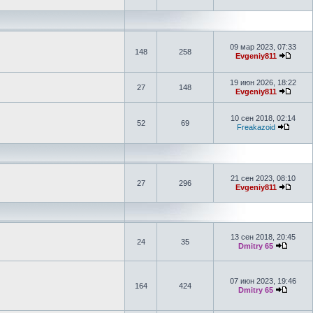
09 мар 2023, 07:33
148
258
Evgeniy811
19 июн 2026, 18:22
27
148
Evgeniy811
10 сен 2018, 02:14
52
69
Freakazoid
21 сен 2023, 08:10
27
296
Evgeniy811
13 сен 2018, 20:45
24
35
Dmitry 65
07 июн 2023, 19:46
164
424
Dmitry 65