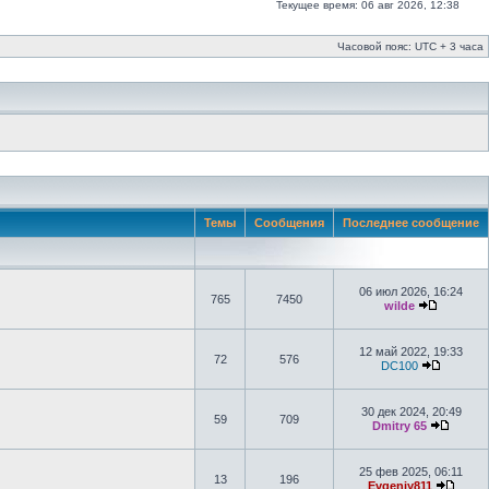
Текущее время: 06 авг 2026, 12:38
Часовой пояс: UTC + 3 часа
Темы
Сообщения
Последнее сообщение
06 июл 2026, 16:24
765
7450
wilde
12 май 2022, 19:33
72
576
DC100
30 дек 2024, 20:49
59
709
Dmitry 65
25 фев 2025, 06:11
13
196
Evgeniy811