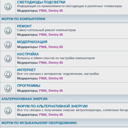
СВЕТОДИОДЫ ПОДСВЕТКИ
Информация по применяемости светодиодов в различных телевизорах
Модераторы:
FIMA
,
Dmitry 65
ФОРУМ ПО КОМПЬЮТЕРАМ
РЕМОНТ
Самостоятельный ремонт компьютеров
Модераторы:
FIMA
,
Dmitry 65
МОДЕРНИЗАЦИЯ
Модераторы:
FIMA
,
Dmitry 65
НАСТРОЙКА
Вопросы и обмен опытом по настройке компьютеров
Модераторы:
FIMA
,
Dmitry 65
ИНТЕРНЕТ
Все что связано с интернетом: подключение, настройка
Модераторы:
FIMA
,
Dmitry 65
ПРОГРАММЫ
Модераторы:
FIMA
,
Dmitry 65
АЛЬТЕРНАТИВНАЯ ЭНЕРГИЯ
ФОРУМ ПО АЛЬТЕРНАТИВНОЙ ЭНЕРГИИ
Все что связано с получением энергии: ветрогенераторы, солнечные батар
Модераторы:
FIMA
,
Dmitry 65
ФОРУМ ПО МУЗЫКАЛЬНОМУ ОБОРУДОВАНИЮ