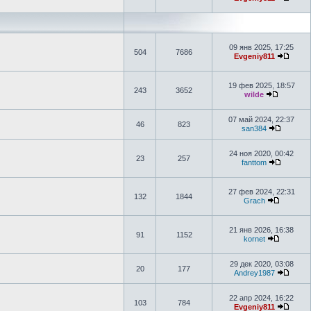
09 янв 2025, 17:25
504
7686
Evgeniy811
19 фев 2025, 18:57
243
3652
wilde
07 май 2024, 22:37
46
823
san384
24 ноя 2020, 00:42
23
257
fanttom
27 фев 2024, 22:31
132
1844
Grach
21 янв 2026, 16:38
91
1152
kornet
29 дек 2020, 03:08
20
177
Andrey1987
22 апр 2024, 16:22
103
784
Evgeniy811