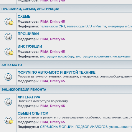
Модераторы:
FIMA
,
Dmitry 65
ПРОШИВКИ, СХЕМЫ, ИНСТРУКЦИИ
СХЕМЫ
Модераторы:
FIMA
,
Dmitry 65
Подфорумы:
телевизоры CRT
,
телевизоры LCD и Plasma
,
инверторы и бл
ПРОШИВКИ
Модераторы:
FIMA
,
Dmitry 65
ИНСТРУКЦИИ
Модераторы:
FIMA
,
Dmitry 65
Подфорумы:
инструкции по разбору
,
инструкции по ремонту
,
инструкции 
АВТО-МОТО
ФОРУМ ПО АВТО-МОТО И ДРУГОЙ ТЕХНИКЕ
Форумы авто-мото-тематики: электрика, электроника, электрооборудование 
Модераторы:
FIMA
,
Dmitry 65
ЭНЦИКЛОПЕДИЯ РЕМОНТА
ЛИТЕРАТУРА
Полезная литература по ремонту
Модераторы:
FIMA
,
Dmitry 65
ОБМЕН ОПЫТОМ
обмен опытом в ремонте: готовые решения, особенности различных шасси 
Модераторы:
FIMA
,
Dmitry 65
Подфорумы:
СЕРВИСНЫЕ ОПЦИИ
,
ПОДБОР АНАЛОГОВ
,
уменьшение то