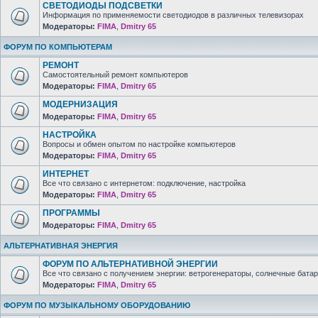
СВЕТОДИОДЫ ПОДСВЕТКИ
Информация по применяемости светодиодов в различных телевизорах
Модераторы:
FIMA
,
Dmitry 65
ФОРУМ ПО КОМПЬЮТЕРАМ
РЕМОНТ
Самостоятельный ремонт компьютеров
Модераторы:
FIMA
,
Dmitry 65
МОДЕРНИЗАЦИЯ
Модераторы:
FIMA
,
Dmitry 65
НАСТРОЙКА
Вопросы и обмен опытом по настройке компьютеров
Модераторы:
FIMA
,
Dmitry 65
ИНТЕРНЕТ
Все что связано с интернетом: подключение, настройка
Модераторы:
FIMA
,
Dmitry 65
ПРОГРАММЫ
Модераторы:
FIMA
,
Dmitry 65
АЛЬТЕРНАТИВНАЯ ЭНЕРГИЯ
ФОРУМ ПО АЛЬТЕРНАТИВНОЙ ЭНЕРГИИ
Все что связано с получением энергии: ветрогенераторы, солнечные батар
Модераторы:
FIMA
,
Dmitry 65
ФОРУМ ПО МУЗЫКАЛЬНОМУ ОБОРУДОВАНИЮ