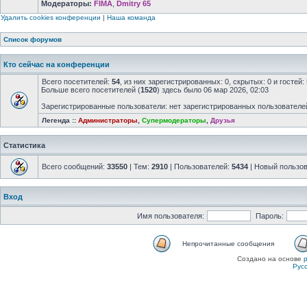
Модераторы:
FIMA
,
Dmitry 65
Удалить cookies конференции
|
Наша команда
Список форумов
Кто сейчас на конференции
Всего посетителей:
54
, из них зарегистрированных: 0, скрытых: 0 и госте
Больше всего посетителей (
1520
) здесь было 06 мар 2026, 02:03
Зарегистрированные пользователи: нет зарегистрированных пользователе
Легенда ::
Администраторы
,
Супермодераторы
,
Друзья
Статистика
Всего сообщений:
33550
| Тем:
2910
| Пользователей:
5434
| Новый пользо
Вход
Имя пользователя:
Пароль:
Непрочитанные сообщения
Создано на основе
Рус