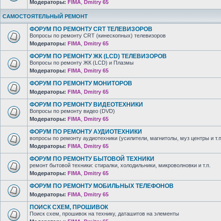
Модераторы:
FIMA
,
Dmitry 65
САМОСТОЯТЕЛЬНЫЙ РЕМОНТ
ФОРУМ ПО РЕМОНТУ CRT ТЕЛЕВИЗОРОВ
Вопросы по ремонту CRT (кинескопных) телевизоров
Модераторы:
FIMA
,
Dmitry 65
ФОРУМ ПО РЕМОНТУ ЖК (LCD) ТЕЛЕВИЗОРОВ
Вопросы по ремонту ЖК (LCD) и Плазмы
Модераторы:
FIMA
,
Dmitry 65
ФОРУМ ПО РЕМОНТУ МОНИТОРОВ
Модераторы:
FIMA
,
Dmitry 65
ФОРУМ ПО РЕМОНТУ ВИДЕОТЕХНИКИ
Вопросы по ремонту видео (DVD)
Модераторы:
FIMA
,
Dmitry 65
ФОРУМ ПО РЕМОНТУ АУДИОТЕХНИКИ
вопросы по ремонту аудиотехники (усилители, магнитолы, муз центры и т.п
Модераторы:
FIMA
,
Dmitry 65
ФОРУМ ПО РЕМОНТУ БЫТОВОЙ ТЕХНИКИ
ремонт бытовой техники: стиралки, холодильники, микроволновки и т.п.
Модераторы:
FIMA
,
Dmitry 65
ФОРУМ ПО РЕМОНТУ МОБИЛЬНЫХ ТЕЛЕФОНОВ
Модераторы:
FIMA
,
Dmitry 65
ПОИСК СХЕМ, ПРОШИВОК
Поиск схем, прошивок на технику, даташитов на элементы