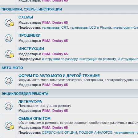
Модераторы:
FIMA
,
Dmitry 65
ПРОШИВКИ, СХЕМЫ, ИНСТРУКЦИИ
СХЕМЫ
Модераторы:
FIMA
,
Dmitry 65
Подфорумы:
телевизоры CRT
,
телевизоры LCD и Plasma
,
инверторы и бл
ПРОШИВКИ
Модераторы:
FIMA
,
Dmitry 65
ИНСТРУКЦИИ
Модераторы:
FIMA
,
Dmitry 65
Подфорумы:
инструкции по разбору
,
инструкции по ремонту
,
инструкции 
АВТО-МОТО
ФОРУМ ПО АВТО-МОТО И ДРУГОЙ ТЕХНИКЕ
Форумы авто-мото-тематики: электрика, электроника, электрооборудование 
Модераторы:
FIMA
,
Dmitry 65
ЭНЦИКЛОПЕДИЯ РЕМОНТА
ЛИТЕРАТУРА
Полезная литература по ремонту
Модераторы:
FIMA
,
Dmitry 65
ОБМЕН ОПЫТОМ
обмен опытом в ремонте: готовые решения, особенности различных шасси 
Модераторы:
FIMA
,
Dmitry 65
Подфорумы:
СЕРВИСНЫЕ ОПЦИИ
,
ПОДБОР АНАЛОГОВ
,
уменьшение то