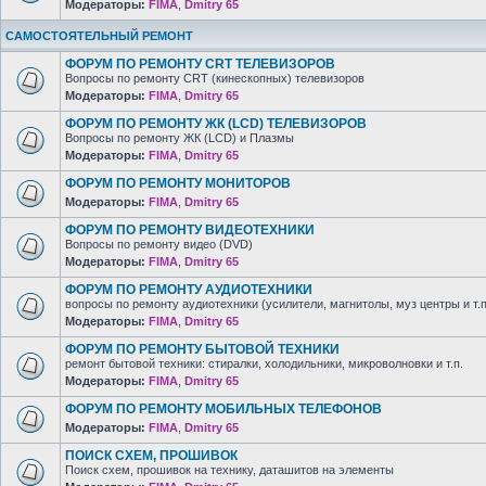
Модераторы:
FIMA
,
Dmitry 65
САМОСТОЯТЕЛЬНЫЙ РЕМОНТ
ФОРУМ ПО РЕМОНТУ CRT ТЕЛЕВИЗОРОВ
Вопросы по ремонту CRT (кинескопных) телевизоров
Модераторы:
FIMA
,
Dmitry 65
ФОРУМ ПО РЕМОНТУ ЖК (LCD) ТЕЛЕВИЗОРОВ
Вопросы по ремонту ЖК (LCD) и Плазмы
Модераторы:
FIMA
,
Dmitry 65
ФОРУМ ПО РЕМОНТУ МОНИТОРОВ
Модераторы:
FIMA
,
Dmitry 65
ФОРУМ ПО РЕМОНТУ ВИДЕОТЕХНИКИ
Вопросы по ремонту видео (DVD)
Модераторы:
FIMA
,
Dmitry 65
ФОРУМ ПО РЕМОНТУ АУДИОТЕХНИКИ
вопросы по ремонту аудиотехники (усилители, магнитолы, муз центры и т.п
Модераторы:
FIMA
,
Dmitry 65
ФОРУМ ПО РЕМОНТУ БЫТОВОЙ ТЕХНИКИ
ремонт бытовой техники: стиралки, холодильники, микроволновки и т.п.
Модераторы:
FIMA
,
Dmitry 65
ФОРУМ ПО РЕМОНТУ МОБИЛЬНЫХ ТЕЛЕФОНОВ
Модераторы:
FIMA
,
Dmitry 65
ПОИСК СХЕМ, ПРОШИВОК
Поиск схем, прошивок на технику, даташитов на элементы