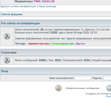
Модераторы:
FIMA
,
Dmitry 65
Удалить cookies конференции
|
Наша команда
Список форумов
Кто сейчас на конференции
Всего посетителей:
28
, из них зарегистрированных: 0, скрытых: 0 и госте
Больше всего посетителей (
1520
) здесь было 06 мар 2026, 02:03
Зарегистрированные пользователи: нет зарегистрированных пользователе
Легенда ::
Администраторы
,
Супермодераторы
,
Друзья
Статистика
Всего сообщений:
33550
| Тем:
2910
| Пользователей:
5434
| Новый пользо
Вход
Имя пользователя:
Пароль:
Непрочитанные сообщения
Создано на основе
Рус