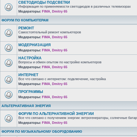
СВЕТОДИОДЫ ПОДСВЕТКИ
Информация по применяемости светодиодов в различных телевизорах
Модераторы:
FIMA
,
Dmitry 65
ФОРУМ ПО КОМПЬЮТЕРАМ
РЕМОНТ
Самостоятельный ремонт компьютеров
Модераторы:
FIMA
,
Dmitry 65
МОДЕРНИЗАЦИЯ
Модераторы:
FIMA
,
Dmitry 65
НАСТРОЙКА
Вопросы и обмен опытом по настройке компьютеров
Модераторы:
FIMA
,
Dmitry 65
ИНТЕРНЕТ
Все что связано с интернетом: подключение, настройка
Модераторы:
FIMA
,
Dmitry 65
ПРОГРАММЫ
Модераторы:
FIMA
,
Dmitry 65
АЛЬТЕРНАТИВНАЯ ЭНЕРГИЯ
ФОРУМ ПО АЛЬТЕРНАТИВНОЙ ЭНЕРГИИ
Все что связано с получением энергии: ветрогенераторы, солнечные батар
Модераторы:
FIMA
,
Dmitry 65
ФОРУМ ПО МУЗЫКАЛЬНОМУ ОБОРУДОВАНИЮ