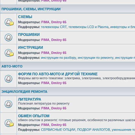
Модераторы:
FIMA
,
Dmitry 65
ПРОШИВКИ, СХЕМЫ, ИНСТРУКЦИИ
СХЕМЫ
Модераторы:
FIMA
,
Dmitry 65
Подфорумы:
телевизоры CRT
,
телевизоры LCD и Plasma
,
инверторы и бл
ПРОШИВКИ
Модераторы:
FIMA
,
Dmitry 65
ИНСТРУКЦИИ
Модераторы:
FIMA
,
Dmitry 65
Подфорумы:
инструкции по разбору
,
инструкции по ремонту
,
инструкции 
АВТО-МОТО
ФОРУМ ПО АВТО-МОТО И ДРУГОЙ ТЕХНИКЕ
Форумы авто-мото-тематики: электрика, электроника, электрооборудование 
Модераторы:
FIMA
,
Dmitry 65
ЭНЦИКЛОПЕДИЯ РЕМОНТА
ЛИТЕРАТУРА
Полезная литература по ремонту
Модераторы:
FIMA
,
Dmitry 65
ОБМЕН ОПЫТОМ
обмен опытом в ремонте: готовые решения, особенности различных шасси 
Модераторы:
FIMA
,
Dmitry 65
Подфорумы:
СЕРВИСНЫЕ ОПЦИИ
,
ПОДБОР АНАЛОГОВ
,
уменьшение то