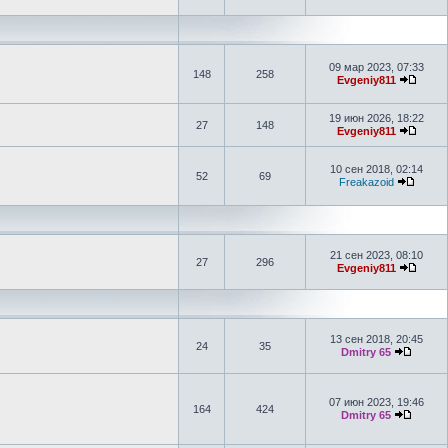
09 мар 2023, 07:33
148
258
Evgeniy811
19 июн 2026, 18:22
27
148
Evgeniy811
10 сен 2018, 02:14
52
69
Freakazoid
21 сен 2023, 08:10
27
296
Evgeniy811
13 сен 2018, 20:45
24
35
Dmitry 65
07 июн 2023, 19:46
164
424
Dmitry 65