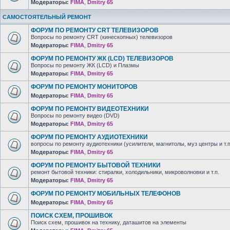
Модераторы:
FIMA
,
Dmitry 65
САМОСТОЯТЕЛЬНЫЙ РЕМОНТ
ФОРУМ ПО РЕМОНТУ CRT ТЕЛЕВИЗОРОВ
Вопросы по ремонту CRT (кинескопных) телевизоров
Модераторы:
FIMA
,
Dmitry 65
ФОРУМ ПО РЕМОНТУ ЖК (LCD) ТЕЛЕВИЗОРОВ
Вопросы по ремонту ЖК (LCD) и Плазмы
Модераторы:
FIMA
,
Dmitry 65
ФОРУМ ПО РЕМОНТУ МОНИТОРОВ
Модераторы:
FIMA
,
Dmitry 65
ФОРУМ ПО РЕМОНТУ ВИДЕОТЕХНИКИ
Вопросы по ремонту видео (DVD)
Модераторы:
FIMA
,
Dmitry 65
ФОРУМ ПО РЕМОНТУ АУДИОТЕХНИКИ
вопросы по ремонту аудиотехники (усилители, магнитолы, муз центры и т.п
Модераторы:
FIMA
,
Dmitry 65
ФОРУМ ПО РЕМОНТУ БЫТОВОЙ ТЕХНИКИ
ремонт бытовой техники: стиралки, холодильники, микроволновки и т.п.
Модераторы:
FIMA
,
Dmitry 65
ФОРУМ ПО РЕМОНТУ МОБИЛЬНЫХ ТЕЛЕФОНОВ
Модераторы:
FIMA
,
Dmitry 65
ПОИСК СХЕМ, ПРОШИВОК
Поиск схем, прошивок на технику, даташитов на элементы