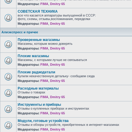
Модераторы:
FIMA
,
Dmitry 65
СОВЕТСКАЯ ТЕХНИКА
все что касается аппаратуры выпущенной в СССР:
фото, схемы, отзывы,воспоминания, переделки
Модераторы:
FIMA
,
Dmitry 65
Алиэкспресс и причее
Проверенные магазины
Магазины, которым можно доверять
Модераторы:
FIMA
,
Dmitry 65
Плохие магазины
Магазины, с которыми лучше не связываться
Модераторы:
FIMA
,
Dmitry 65
Плохие радиодетали
Купили некачественную детальку- сообщаем сюда
Модераторы:
FIMA
,
Dmitry 65
Расходные материалы
Отзывы о товарах
Модераторы:
FIMA
,
Dmitry 65
Инструменты и приборы
Отзывы о купленных приборах и инструментах
Модераторы:
FIMA
,
Dmitry 65
Модули, готовые устройства
Отзывы и обзоры устройств, приобретенных в интернет-магазинах
Модераторы:
FIMA
,
Dmitry 65