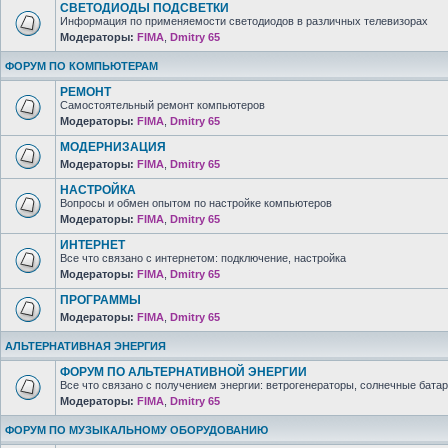
СВЕТОДИОДЫ ПОДСВЕТКИ
Информация по применяемости светодиодов в различных телевизорах
Модераторы:
FIMA
,
Dmitry 65
ФОРУМ ПО КОМПЬЮТЕРАМ
РЕМОНТ
Самостоятельный ремонт компьютеров
Модераторы:
FIMA
,
Dmitry 65
МОДЕРНИЗАЦИЯ
Модераторы:
FIMA
,
Dmitry 65
НАСТРОЙКА
Вопросы и обмен опытом по настройке компьютеров
Модераторы:
FIMA
,
Dmitry 65
ИНТЕРНЕТ
Все что связано с интернетом: подключение, настройка
Модераторы:
FIMA
,
Dmitry 65
ПРОГРАММЫ
Модераторы:
FIMA
,
Dmitry 65
АЛЬТЕРНАТИВНАЯ ЭНЕРГИЯ
ФОРУМ ПО АЛЬТЕРНАТИВНОЙ ЭНЕРГИИ
Все что связано с получением энергии: ветрогенераторы, солнечные батар
Модераторы:
FIMA
,
Dmitry 65
ФОРУМ ПО МУЗЫКАЛЬНОМУ ОБОРУДОВАНИЮ