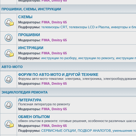
Модераторы:
FIMA
,
Dmitry 65
ПРОШИВКИ, СХЕМЫ, ИНСТРУКЦИИ
СХЕМЫ
Модераторы:
FIMA
,
Dmitry 65
Подфорумы:
телевизоры CRT
,
телевизоры LCD и Plasma
,
инверторы и бл
ПРОШИВКИ
Модераторы:
FIMA
,
Dmitry 65
ИНСТРУКЦИИ
Модераторы:
FIMA
,
Dmitry 65
Подфорумы:
инструкции по разбору
,
инструкции по ремонту
,
инструкции 
АВТО-МОТО
ФОРУМ ПО АВТО-МОТО И ДРУГОЙ ТЕХНИКЕ
Форумы авто-мото-тематики: электрика, электроника, электрооборудование 
Модераторы:
FIMA
,
Dmitry 65
ЭНЦИКЛОПЕДИЯ РЕМОНТА
ЛИТЕРАТУРА
Полезная литература по ремонту
Модераторы:
FIMA
,
Dmitry 65
ОБМЕН ОПЫТОМ
обмен опытом в ремонте: готовые решения, особенности различных шасси 
Модераторы:
FIMA
,
Dmitry 65
Подфорумы:
СЕРВИСНЫЕ ОПЦИИ
,
ПОДБОР АНАЛОГОВ
,
уменьшение то