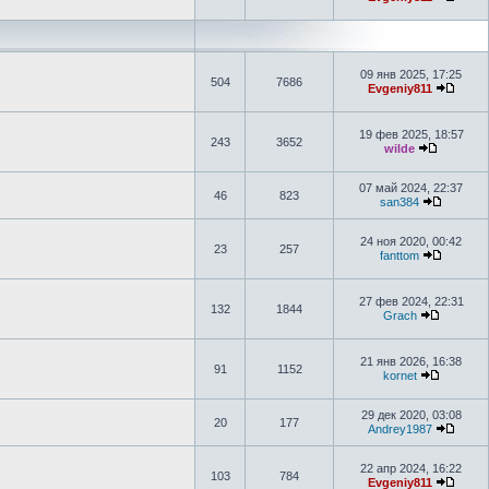
09 янв 2025, 17:25
504
7686
Evgeniy811
19 фев 2025, 18:57
243
3652
wilde
07 май 2024, 22:37
46
823
san384
24 ноя 2020, 00:42
23
257
fanttom
27 фев 2024, 22:31
132
1844
Grach
21 янв 2026, 16:38
91
1152
kornet
29 дек 2020, 03:08
20
177
Andrey1987
22 апр 2024, 16:22
103
784
Evgeniy811