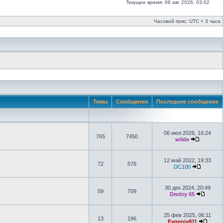
Текущее время: 06 авг 2026, 03:02
Часовой пояс: UTC + 3 часа
Темы
Сообщения
Последнее сообщение
06 июл 2026, 16:24
765
7450
wilde
12 май 2022, 19:33
72
576
DC100
30 дек 2024, 20:49
59
709
Dmitry 65
25 фев 2025, 06:11
13
196
Evgeniy811