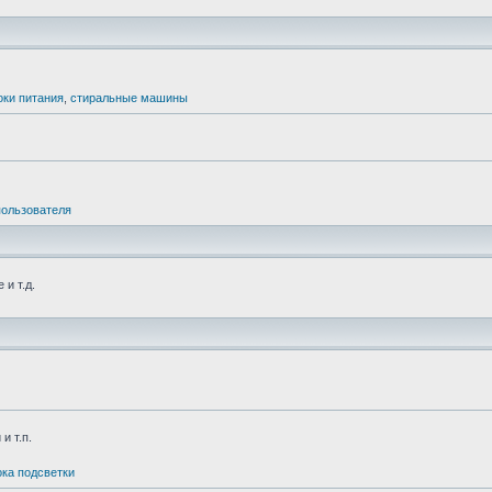
оки питания
,
стиральные машины
пользователя
и т.д.
и т.п.
ка подсветки