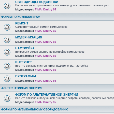
СВЕТОДИОДЫ ПОДСВЕТКИ
Информация по применяемости светодиодов в различных телевизорах
Модераторы:
FIMA
,
Dmitry 65
ФОРУМ ПО КОМПЬЮТЕРАМ
РЕМОНТ
Самостоятельный ремонт компьютеров
Модераторы:
FIMA
,
Dmitry 65
МОДЕРНИЗАЦИЯ
Модераторы:
FIMA
,
Dmitry 65
НАСТРОЙКА
Вопросы и обмен опытом по настройке компьютеров
Модераторы:
FIMA
,
Dmitry 65
ИНТЕРНЕТ
Все что связано с интернетом: подключение, настройка
Модераторы:
FIMA
,
Dmitry 65
ПРОГРАММЫ
Модераторы:
FIMA
,
Dmitry 65
АЛЬТЕРНАТИВНАЯ ЭНЕРГИЯ
ФОРУМ ПО АЛЬТЕРНАТИВНОЙ ЭНЕРГИИ
Все что связано с получением энергии: ветрогенераторы, солнечные батар
Модераторы:
FIMA
,
Dmitry 65
ФОРУМ ПО МУЗЫКАЛЬНОМУ ОБОРУДОВАНИЮ