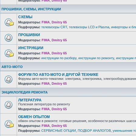
Модераторы:
FIMA
,
Dmitry 65
ПРОШИВКИ, СХЕМЫ, ИНСТРУКЦИИ
СХЕМЫ
Модераторы:
FIMA
,
Dmitry 65
Подфорумы:
телевизоры CRT
,
телевизоры LCD и Plasma
,
инверторы и бл
ПРОШИВКИ
Модераторы:
FIMA
,
Dmitry 65
ИНСТРУКЦИИ
Модераторы:
FIMA
,
Dmitry 65
Подфорумы:
инструкции по разбору
,
инструкции по ремонту
,
инструкции 
АВТО-МОТО
ФОРУМ ПО АВТО-МОТО И ДРУГОЙ ТЕХНИКЕ
Форумы авто-мото-тематики: электрика, электроника, электрооборудование 
Модераторы:
FIMA
,
Dmitry 65
ЭНЦИКЛОПЕДИЯ РЕМОНТА
ЛИТЕРАТУРА
Полезная литература по ремонту
Модераторы:
FIMA
,
Dmitry 65
ОБМЕН ОПЫТОМ
обмен опытом в ремонте: готовые решения, особенности различных шасси 
Модераторы:
FIMA
,
Dmitry 65
Подфорумы:
СЕРВИСНЫЕ ОПЦИИ
,
ПОДБОР АНАЛОГОВ
,
уменьшение то