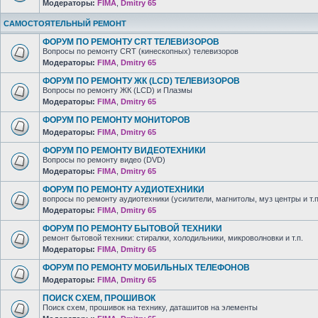
Модераторы:
FIMA
,
Dmitry 65
САМОСТОЯТЕЛЬНЫЙ РЕМОНТ
ФОРУМ ПО РЕМОНТУ CRT ТЕЛЕВИЗОРОВ
Вопросы по ремонту CRT (кинескопных) телевизоров
Модераторы:
FIMA
,
Dmitry 65
ФОРУМ ПО РЕМОНТУ ЖК (LCD) ТЕЛЕВИЗОРОВ
Вопросы по ремонту ЖК (LCD) и Плазмы
Модераторы:
FIMA
,
Dmitry 65
ФОРУМ ПО РЕМОНТУ МОНИТОРОВ
Модераторы:
FIMA
,
Dmitry 65
ФОРУМ ПО РЕМОНТУ ВИДЕОТЕХНИКИ
Вопросы по ремонту видео (DVD)
Модераторы:
FIMA
,
Dmitry 65
ФОРУМ ПО РЕМОНТУ АУДИОТЕХНИКИ
вопросы по ремонту аудиотехники (усилители, магнитолы, муз центры и т.п
Модераторы:
FIMA
,
Dmitry 65
ФОРУМ ПО РЕМОНТУ БЫТОВОЙ ТЕХНИКИ
ремонт бытовой техники: стиралки, холодильники, микроволновки и т.п.
Модераторы:
FIMA
,
Dmitry 65
ФОРУМ ПО РЕМОНТУ МОБИЛЬНЫХ ТЕЛЕФОНОВ
Модераторы:
FIMA
,
Dmitry 65
ПОИСК СХЕМ, ПРОШИВОК
Поиск схем, прошивок на технику, даташитов на элементы