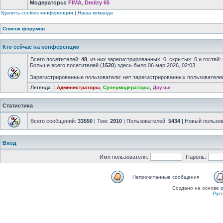
Модераторы:
FIMA
,
Dmitry 65
Удалить cookies конференции
|
Наша команда
Список форумов
Кто сейчас на конференции
Всего посетителей:
48
, из них зарегистрированных: 0, скрытых: 0 и госте
Больше всего посетителей (
1520
) здесь было 06 мар 2026, 02:03
Зарегистрированные пользователи: нет зарегистрированных пользователе
Легенда ::
Администраторы
,
Супермодераторы
,
Друзья
Статистика
Всего сообщений:
33550
| Тем:
2910
| Пользователей:
5434
| Новый пользо
Вход
Имя пользователя:
Пароль:
Непрочитанные сообщения
Создано на основе
Рус