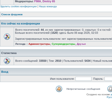
Модераторы:
FIMA
,
Dmitry 65
Удалить cookies конференции
|
Наша команда
Список форумов
Кто сейчас на конференции
Всего посетителей:
44
, из них зарегистрированных: 0, скрытых: 0 и госте
Больше всего посетителей (
1520
) здесь было 06 мар 2026, 02:03
Зарегистрированные пользователи: нет зарегистрированных пользователе
Легенда ::
Администраторы
,
Супермодераторы
,
Друзья
Статистика
Всего сообщений:
33550
| Тем:
2910
| Пользователей:
5434
| Новый пользо
Вход
Имя пользователя:
Пароль:
Непрочитанные сообщения
Создано на основе
Рус