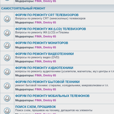
Модераторы:
FIMA
,
Dmitry 65
САМОСТОЯТЕЛЬНЫЙ РЕМОНТ
ФОРУМ ПО РЕМОНТУ CRT ТЕЛЕВИЗОРОВ
Вопросы по ремонту CRT (кинескопных) телевизоров
Модераторы:
FIMA
,
Dmitry 65
ФОРУМ ПО РЕМОНТУ ЖК (LCD) ТЕЛЕВИЗОРОВ
Вопросы по ремонту ЖК (LCD) и Плазмы
Модераторы:
FIMA
,
Dmitry 65
ФОРУМ ПО РЕМОНТУ МОНИТОРОВ
Модераторы:
FIMA
,
Dmitry 65
ФОРУМ ПО РЕМОНТУ ВИДЕОТЕХНИКИ
Вопросы по ремонту видео (DVD)
Модераторы:
FIMA
,
Dmitry 65
ФОРУМ ПО РЕМОНТУ АУДИОТЕХНИКИ
вопросы по ремонту аудиотехники (усилители, магнитолы, муз центры и т.п
Модераторы:
FIMA
,
Dmitry 65
ФОРУМ ПО РЕМОНТУ БЫТОВОЙ ТЕХНИКИ
ремонт бытовой техники: стиралки, холодильники, микроволновки и т.п.
Модераторы:
FIMA
,
Dmitry 65
ФОРУМ ПО РЕМОНТУ МОБИЛЬНЫХ ТЕЛЕФОНОВ
Модераторы:
FIMA
,
Dmitry 65
ПОИСК СХЕМ, ПРОШИВОК
Поиск схем, прошивок на технику, даташитов на элементы