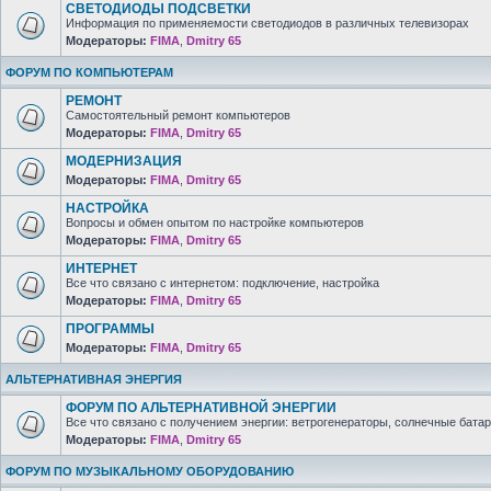
СВЕТОДИОДЫ ПОДСВЕТКИ
Информация по применяемости светодиодов в различных телевизорах
Модераторы:
FIMA
,
Dmitry 65
ФОРУМ ПО КОМПЬЮТЕРАМ
РЕМОНТ
Самостоятельный ремонт компьютеров
Модераторы:
FIMA
,
Dmitry 65
МОДЕРНИЗАЦИЯ
Модераторы:
FIMA
,
Dmitry 65
НАСТРОЙКА
Вопросы и обмен опытом по настройке компьютеров
Модераторы:
FIMA
,
Dmitry 65
ИНТЕРНЕТ
Все что связано с интернетом: подключение, настройка
Модераторы:
FIMA
,
Dmitry 65
ПРОГРАММЫ
Модераторы:
FIMA
,
Dmitry 65
АЛЬТЕРНАТИВНАЯ ЭНЕРГИЯ
ФОРУМ ПО АЛЬТЕРНАТИВНОЙ ЭНЕРГИИ
Все что связано с получением энергии: ветрогенераторы, солнечные батар
Модераторы:
FIMA
,
Dmitry 65
ФОРУМ ПО МУЗЫКАЛЬНОМУ ОБОРУДОВАНИЮ