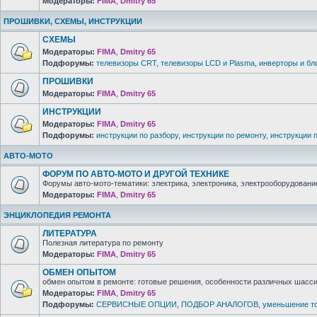
Модераторы:
FIMA
,
Dmitry 65
ПРОШИВКИ, СХЕМЫ, ИНСТРУКЦИИ
СХЕМЫ
Модераторы:
FIMA
,
Dmitry 65
Подфорумы:
телевизоры CRT
,
телевизоры LCD и Plasma
,
инверторы и бл
ПРОШИВКИ
Модераторы:
FIMA
,
Dmitry 65
ИНСТРУКЦИИ
Модераторы:
FIMA
,
Dmitry 65
Подфорумы:
инструкции по разбору
,
инструкции по ремонту
,
инструкции 
АВТО-МОТО
ФОРУМ ПО АВТО-МОТО И ДРУГОЙ ТЕХНИКЕ
Форумы авто-мото-тематики: электрика, электроника, электрооборудование 
Модераторы:
FIMA
,
Dmitry 65
ЭНЦИКЛОПЕДИЯ РЕМОНТА
ЛИТЕРАТУРА
Полезная литература по ремонту
Модераторы:
FIMA
,
Dmitry 65
ОБМЕН ОПЫТОМ
обмен опытом в ремонте: готовые решения, особенности различных шасси 
Модераторы:
FIMA
,
Dmitry 65
Подфорумы:
СЕРВИСНЫЕ ОПЦИИ
,
ПОДБОР АНАЛОГОВ
,
уменьшение то