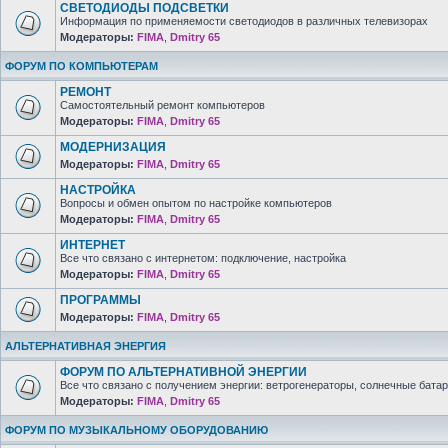
СВЕТОДИОДЫ ПОДСВЕТКИ
Информация по применяемости светодиодов в различных телевизорах
Модераторы:
FIMA
,
Dmitry 65
ФОРУМ ПО КОМПЬЮТЕРАМ
РЕМОНТ
Самостоятельный ремонт компьютеров
Модераторы:
FIMA
,
Dmitry 65
МОДЕРНИЗАЦИЯ
Модераторы:
FIMA
,
Dmitry 65
НАСТРОЙКА
Вопросы и обмен опытом по настройке компьютеров
Модераторы:
FIMA
,
Dmitry 65
ИНТЕРНЕТ
Все что связано с интернетом: подключение, настройка
Модераторы:
FIMA
,
Dmitry 65
ПРОГРАММЫ
Модераторы:
FIMA
,
Dmitry 65
АЛЬТЕРНАТИВНАЯ ЭНЕРГИЯ
ФОРУМ ПО АЛЬТЕРНАТИВНОЙ ЭНЕРГИИ
Все что связано с получением энергии: ветрогенераторы, солнечные батар
Модераторы:
FIMA
,
Dmitry 65
ФОРУМ ПО МУЗЫКАЛЬНОМУ ОБОРУДОВАНИЮ