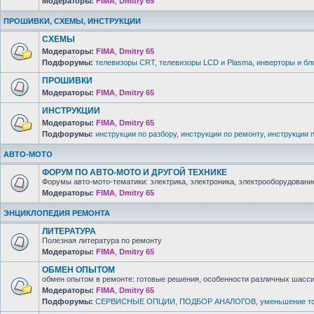
Модераторы:
FIMA
,
Dmitry 65
ПРОШИВКИ, СХЕМЫ, ИНСТРУКЦИИ
СХЕМЫ
Модераторы:
FIMA
,
Dmitry 65
Подфорумы:
телевизоры CRT
,
телевизоры LCD и Plasma
,
инверторы и бл
ПРОШИВКИ
Модераторы:
FIMA
,
Dmitry 65
ИНСТРУКЦИИ
Модераторы:
FIMA
,
Dmitry 65
Подфорумы:
инструкции по разбору
,
инструкции по ремонту
,
инструкции 
АВТО-МОТО
ФОРУМ ПО АВТО-МОТО И ДРУГОЙ ТЕХНИКЕ
Форумы авто-мото-тематики: электрика, электроника, электрооборудование 
Модераторы:
FIMA
,
Dmitry 65
ЭНЦИКЛОПЕДИЯ РЕМОНТА
ЛИТЕРАТУРА
Полезная литература по ремонту
Модераторы:
FIMA
,
Dmitry 65
ОБМЕН ОПЫТОМ
обмен опытом в ремонте: готовые решения, особенности различных шасси 
Модераторы:
FIMA
,
Dmitry 65
Подфорумы:
СЕРВИСНЫЕ ОПЦИИ
,
ПОДБОР АНАЛОГОВ
,
уменьшение то