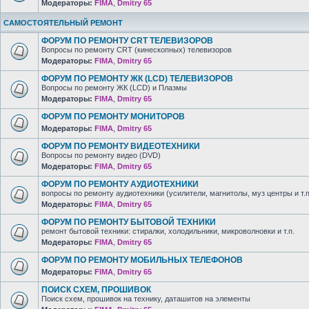
Модераторы:
FIMA
,
Dmitry 65
САМОСТОЯТЕЛЬНЫЙ РЕМОНТ
ФОРУМ ПО РЕМОНТУ CRT ТЕЛЕВИЗОРОВ
Вопросы по ремонту CRT (кинескопных) телевизоров
Модераторы:
FIMA
,
Dmitry 65
ФОРУМ ПО РЕМОНТУ ЖК (LCD) ТЕЛЕВИЗОРОВ
Вопросы по ремонту ЖК (LCD) и Плазмы
Модераторы:
FIMA
,
Dmitry 65
ФОРУМ ПО РЕМОНТУ МОНИТОРОВ
Модераторы:
FIMA
,
Dmitry 65
ФОРУМ ПО РЕМОНТУ ВИДЕОТЕХНИКИ
Вопросы по ремонту видео (DVD)
Модераторы:
FIMA
,
Dmitry 65
ФОРУМ ПО РЕМОНТУ АУДИОТЕХНИКИ
вопросы по ремонту аудиотехники (усилители, магнитолы, муз центры и т.п
Модераторы:
FIMA
,
Dmitry 65
ФОРУМ ПО РЕМОНТУ БЫТОВОЙ ТЕХНИКИ
ремонт бытовой техники: стиралки, холодильники, микроволновки и т.п.
Модераторы:
FIMA
,
Dmitry 65
ФОРУМ ПО РЕМОНТУ МОБИЛЬНЫХ ТЕЛЕФОНОВ
Модераторы:
FIMA
,
Dmitry 65
ПОИСК СХЕМ, ПРОШИВОК
Поиск схем, прошивок на технику, даташитов на элементы