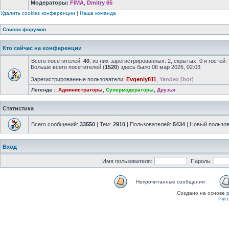
Модераторы:
FIMA
,
Dmitry 65
Удалить cookies конференции
|
Наша команда
Список форумов
Кто сейчас на конференции
Всего посетителей:
40
, из них зарегистрированных: 2, скрытых: 0 и госте
Больше всего посетителей (
1520
) здесь было 06 мар 2026, 02:03
Зарегистрированные пользователи:
Evgeniy811
,
Yandex [bot]
Легенда ::
Администраторы
,
Супермодераторы
,
Друзья
Статистика
Всего сообщений:
33550
| Тем:
2910
| Пользователей:
5434
| Новый пользо
Вход
Имя пользователя:
Пароль:
Непрочитанные сообщения
Создано на основе
Рус