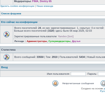
Модераторы:
FIMA
,
Dmitry 65
Удалить cookies конференции
|
Наша команда
Список форумов
Кто сейчас на конференции
Всего посетителей:
24
, из них зарегистрированных: 1, скрытых: 0 и госте
Больше всего посетителей (
1520
) здесь было 06 мар 2026, 02:03
Зарегистрированные пользователи:
Yandex [bot]
Легенда ::
Администраторы
,
Супермодераторы
,
Друзья
Статистика
Всего сообщений:
33550
| Тем:
2910
| Пользователей:
5434
| Новый пользо
Вход
Имя пользователя:
Пароль:
Непрочитанные сообщения
Создано на основе
Рус