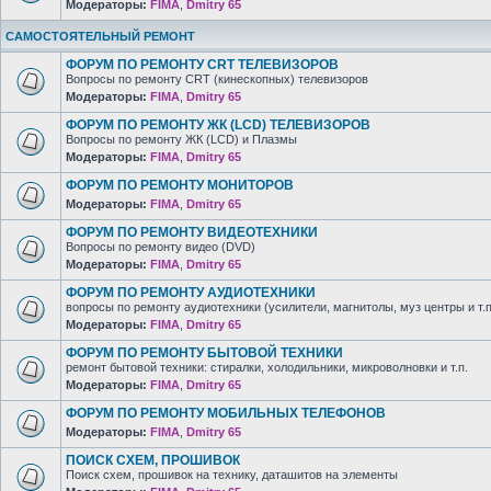
Модераторы:
FIMA
,
Dmitry 65
САМОСТОЯТЕЛЬНЫЙ РЕМОНТ
ФОРУМ ПО РЕМОНТУ CRT ТЕЛЕВИЗОРОВ
Вопросы по ремонту CRT (кинескопных) телевизоров
Модераторы:
FIMA
,
Dmitry 65
ФОРУМ ПО РЕМОНТУ ЖК (LCD) ТЕЛЕВИЗОРОВ
Вопросы по ремонту ЖК (LCD) и Плазмы
Модераторы:
FIMA
,
Dmitry 65
ФОРУМ ПО РЕМОНТУ МОНИТОРОВ
Модераторы:
FIMA
,
Dmitry 65
ФОРУМ ПО РЕМОНТУ ВИДЕОТЕХНИКИ
Вопросы по ремонту видео (DVD)
Модераторы:
FIMA
,
Dmitry 65
ФОРУМ ПО РЕМОНТУ АУДИОТЕХНИКИ
вопросы по ремонту аудиотехники (усилители, магнитолы, муз центры и т.п
Модераторы:
FIMA
,
Dmitry 65
ФОРУМ ПО РЕМОНТУ БЫТОВОЙ ТЕХНИКИ
ремонт бытовой техники: стиралки, холодильники, микроволновки и т.п.
Модераторы:
FIMA
,
Dmitry 65
ФОРУМ ПО РЕМОНТУ МОБИЛЬНЫХ ТЕЛЕФОНОВ
Модераторы:
FIMA
,
Dmitry 65
ПОИСК СХЕМ, ПРОШИВОК
Поиск схем, прошивок на технику, даташитов на элементы