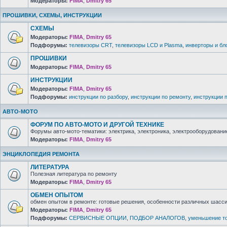
Модераторы:
FIMA
,
Dmitry 65
ПРОШИВКИ, СХЕМЫ, ИНСТРУКЦИИ
СХЕМЫ
Модераторы:
FIMA
,
Dmitry 65
Подфорумы:
телевизоры CRT
,
телевизоры LCD и Plasma
,
инверторы и бл
ПРОШИВКИ
Модераторы:
FIMA
,
Dmitry 65
ИНСТРУКЦИИ
Модераторы:
FIMA
,
Dmitry 65
Подфорумы:
инструкции по разбору
,
инструкции по ремонту
,
инструкции 
АВТО-МОТО
ФОРУМ ПО АВТО-МОТО И ДРУГОЙ ТЕХНИКЕ
Форумы авто-мото-тематики: электрика, электроника, электрооборудование 
Модераторы:
FIMA
,
Dmitry 65
ЭНЦИКЛОПЕДИЯ РЕМОНТА
ЛИТЕРАТУРА
Полезная литература по ремонту
Модераторы:
FIMA
,
Dmitry 65
ОБМЕН ОПЫТОМ
обмен опытом в ремонте: готовые решения, особенности различных шасси 
Модераторы:
FIMA
,
Dmitry 65
Подфорумы:
СЕРВИСНЫЕ ОПЦИИ
,
ПОДБОР АНАЛОГОВ
,
уменьшение то