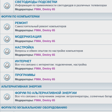
СВЕТОДИОДЫ ПОДСВЕТКИ
Информация по применяемости светодиодов в различных телевизорах
Модераторы:
FIMA
,
Dmitry 65
ФОРУМ ПО КОМПЬЮТЕРАМ
РЕМОНТ
Самостоятельный ремонт компьютеров
Модераторы:
FIMA
,
Dmitry 65
МОДЕРНИЗАЦИЯ
Модераторы:
FIMA
,
Dmitry 65
НАСТРОЙКА
Вопросы и обмен опытом по настройке компьютеров
Модераторы:
FIMA
,
Dmitry 65
ИНТЕРНЕТ
Все что связано с интернетом: подключение, настройка
Модераторы:
FIMA
,
Dmitry 65
ПРОГРАММЫ
Модераторы:
FIMA
,
Dmitry 65
АЛЬТЕРНАТИВНАЯ ЭНЕРГИЯ
ФОРУМ ПО АЛЬТЕРНАТИВНОЙ ЭНЕРГИИ
Все что связано с получением энергии: ветрогенераторы, солнечные батар
Модераторы:
FIMA
,
Dmitry 65
ФОРУМ ПО МУЗЫКАЛЬНОМУ ОБОРУДОВАНИЮ