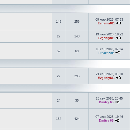
09 мар 2023, 07:33
148
258
Evgeniy811
19 июн 2026, 18:22
27
148
Evgeniy811
10 сен 2018, 02:14
52
69
Freakazoid
21 сен 2023, 08:10
27
296
Evgeniy811
13 сен 2018, 20:45
24
35
Dmitry 65
07 июн 2023, 19:46
164
424
Dmitry 65