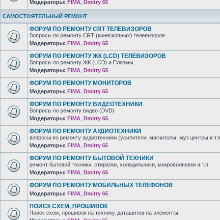
Модераторы:
FIMA
,
Dmitry 65
САМОСТОЯТЕЛЬНЫЙ РЕМОНТ
ФОРУМ ПО РЕМОНТУ CRT ТЕЛЕВИЗОРОВ
Вопросы по ремонту CRT (кинескопных) телевизоров
Модераторы:
FIMA
,
Dmitry 65
ФОРУМ ПО РЕМОНТУ ЖК (LCD) ТЕЛЕВИЗОРОВ
Вопросы по ремонту ЖК (LCD) и Плазмы
Модераторы:
FIMA
,
Dmitry 65
ФОРУМ ПО РЕМОНТУ МОНИТОРОВ
Модераторы:
FIMA
,
Dmitry 65
ФОРУМ ПО РЕМОНТУ ВИДЕОТЕХНИКИ
Вопросы по ремонту видео (DVD)
Модераторы:
FIMA
,
Dmitry 65
ФОРУМ ПО РЕМОНТУ АУДИОТЕХНИКИ
вопросы по ремонту аудиотехники (усилители, магнитолы, муз центры и т.п
Модераторы:
FIMA
,
Dmitry 65
ФОРУМ ПО РЕМОНТУ БЫТОВОЙ ТЕХНИКИ
ремонт бытовой техники: стиралки, холодильники, микроволновки и т.п.
Модераторы:
FIMA
,
Dmitry 65
ФОРУМ ПО РЕМОНТУ МОБИЛЬНЫХ ТЕЛЕФОНОВ
Модераторы:
FIMA
,
Dmitry 65
ПОИСК СХЕМ, ПРОШИВОК
Поиск схем, прошивок на технику, даташитов на элементы