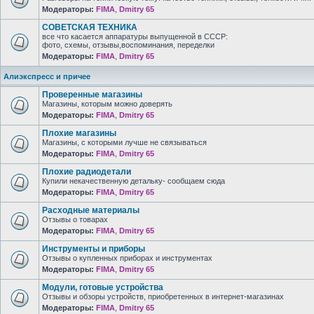
Модераторы:
FIMA
,
Dmitry 65
СОВЕТСКАЯ ТЕХНИКА
все что касается аппаратуры выпущенной в СССР:
фото, схемы, отзывы,воспоминания, переделки
Модераторы:
FIMA
,
Dmitry 65
Алиэкспресс и причее
Проверенные магазины
Магазины, которым можно доверять
Модераторы:
FIMA
,
Dmitry 65
Плохие магазины
Магазины, с которыми лучше не связываться
Модераторы:
FIMA
,
Dmitry 65
Плохие радиодетали
Купили некачественную детальку- сообщаем сюда
Модераторы:
FIMA
,
Dmitry 65
Расходные материалы
Отзывы о товарах
Модераторы:
FIMA
,
Dmitry 65
Инструменты и приборы
Отзывы о купленных приборах и инструментах
Модераторы:
FIMA
,
Dmitry 65
Модули, готовые устройства
Отзывы и обзоры устройств, приобретенных в интернет-магазинах
Модераторы:
FIMA
,
Dmitry 65