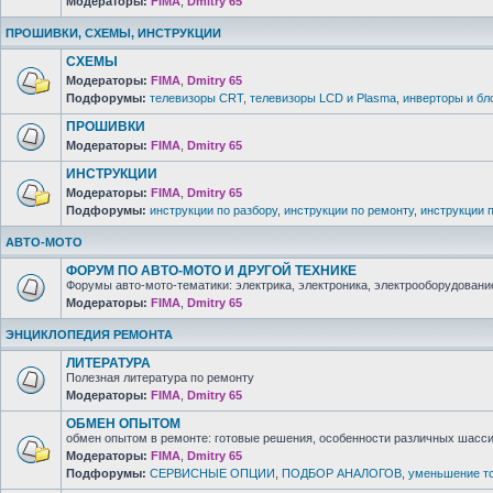
Модераторы:
FIMA
,
Dmitry 65
ПРОШИВКИ, СХЕМЫ, ИНСТРУКЦИИ
СХЕМЫ
Модераторы:
FIMA
,
Dmitry 65
Подфорумы:
телевизоры CRT
,
телевизоры LCD и Plasma
,
инверторы и бл
ПРОШИВКИ
Модераторы:
FIMA
,
Dmitry 65
ИНСТРУКЦИИ
Модераторы:
FIMA
,
Dmitry 65
Подфорумы:
инструкции по разбору
,
инструкции по ремонту
,
инструкции 
АВТО-МОТО
ФОРУМ ПО АВТО-МОТО И ДРУГОЙ ТЕХНИКЕ
Форумы авто-мото-тематики: электрика, электроника, электрооборудование 
Модераторы:
FIMA
,
Dmitry 65
ЭНЦИКЛОПЕДИЯ РЕМОНТА
ЛИТЕРАТУРА
Полезная литература по ремонту
Модераторы:
FIMA
,
Dmitry 65
ОБМЕН ОПЫТОМ
обмен опытом в ремонте: готовые решения, особенности различных шасси 
Модераторы:
FIMA
,
Dmitry 65
Подфорумы:
СЕРВИСНЫЕ ОПЦИИ
,
ПОДБОР АНАЛОГОВ
,
уменьшение то