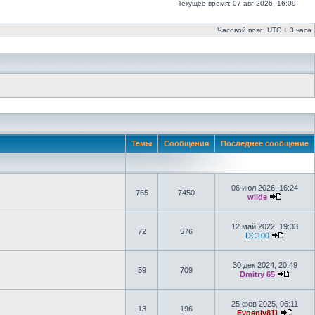
Текущее время: 07 авг 2026, 16:09
Часовой пояс: UTC + 3 часа
Темы
Сообщения
Последнее сообщение
06 июл 2026, 16:24
765
7450
wilde
12 май 2022, 19:33
72
576
DC100
30 дек 2024, 20:49
59
709
Dmitry 65
25 фев 2025, 06:11
13
196
Evgeniy811