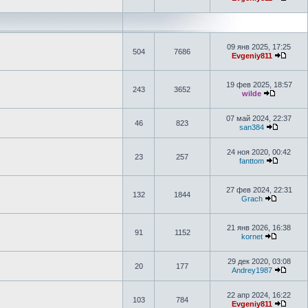
09 янв 2025, 17:25
504
7686
Evgeniy811
19 фев 2025, 18:57
243
3652
wilde
07 май 2024, 22:37
46
823
san384
24 ноя 2020, 00:42
23
257
fanttom
27 фев 2024, 22:31
132
1844
Grach
21 янв 2026, 16:38
91
1152
kornet
29 дек 2020, 03:08
20
177
Andrey1987
22 апр 2024, 16:22
103
784
Evgeniy811