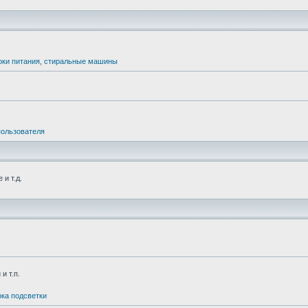
оки питания
,
стиральные машины
пользователя
и т.д.
и т.п.
ка подсветки