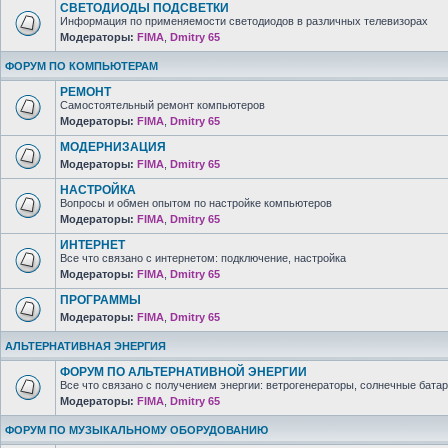
СВЕТОДИОДЫ ПОДСВЕТКИ
Информация по применяемости светодиодов в различных телевизорах
Модераторы:
FIMA
,
Dmitry 65
ФОРУМ ПО КОМПЬЮТЕРАМ
РЕМОНТ
Самостоятельный ремонт компьютеров
Модераторы:
FIMA
,
Dmitry 65
МОДЕРНИЗАЦИЯ
Модераторы:
FIMA
,
Dmitry 65
НАСТРОЙКА
Вопросы и обмен опытом по настройке компьютеров
Модераторы:
FIMA
,
Dmitry 65
ИНТЕРНЕТ
Все что связано с интернетом: подключение, настройка
Модераторы:
FIMA
,
Dmitry 65
ПРОГРАММЫ
Модераторы:
FIMA
,
Dmitry 65
АЛЬТЕРНАТИВНАЯ ЭНЕРГИЯ
ФОРУМ ПО АЛЬТЕРНАТИВНОЙ ЭНЕРГИИ
Все что связано с получением энергии: ветрогенераторы, солнечные батар
Модераторы:
FIMA
,
Dmitry 65
ФОРУМ ПО МУЗЫКАЛЬНОМУ ОБОРУДОВАНИЮ