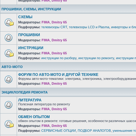
Модераторы:
FIMA
,
Dmitry 65
ПРОШИВКИ, СХЕМЫ, ИНСТРУКЦИИ
СХЕМЫ
Модераторы:
FIMA
,
Dmitry 65
Подфорумы:
телевизоры CRT
,
телевизоры LCD и Plasma
,
инверторы и бл
ПРОШИВКИ
Модераторы:
FIMA
,
Dmitry 65
ИНСТРУКЦИИ
Модераторы:
FIMA
,
Dmitry 65
Подфорумы:
инструкции по разбору
,
инструкции по ремонту
,
инструкции 
АВТО-МОТО
ФОРУМ ПО АВТО-МОТО И ДРУГОЙ ТЕХНИКЕ
Форумы авто-мото-тематики: электрика, электроника, электрооборудование 
Модераторы:
FIMA
,
Dmitry 65
ЭНЦИКЛОПЕДИЯ РЕМОНТА
ЛИТЕРАТУРА
Полезная литература по ремонту
Модераторы:
FIMA
,
Dmitry 65
ОБМЕН ОПЫТОМ
обмен опытом в ремонте: готовые решения, особенности различных шасси 
Модераторы:
FIMA
,
Dmitry 65
Подфорумы:
СЕРВИСНЫЕ ОПЦИИ
,
ПОДБОР АНАЛОГОВ
,
уменьшение то