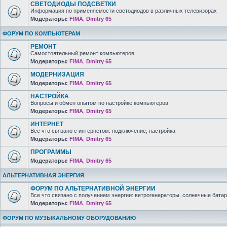
СВЕТОДИОДЫ ПОДСВЕТКИ
Информация по применяемости светодиодов в различных телевизорах
Модераторы:
FIMA
,
Dmitry 65
ФОРУМ ПО КОМПЬЮТЕРАМ
РЕМОНТ
Самостоятельный ремонт компьютеров
Модераторы:
FIMA
,
Dmitry 65
МОДЕРНИЗАЦИЯ
Модераторы:
FIMA
,
Dmitry 65
НАСТРОЙКА
Вопросы и обмен опытом по настройке компьютеров
Модераторы:
FIMA
,
Dmitry 65
ИНТЕРНЕТ
Все что связано с интернетом: подключение, настройка
Модераторы:
FIMA
,
Dmitry 65
ПРОГРАММЫ
Модераторы:
FIMA
,
Dmitry 65
АЛЬТЕРНАТИВНАЯ ЭНЕРГИЯ
ФОРУМ ПО АЛЬТЕРНАТИВНОЙ ЭНЕРГИИ
Все что связано с получением энергии: ветрогенераторы, солнечные батар
Модераторы:
FIMA
,
Dmitry 65
ФОРУМ ПО МУЗЫКАЛЬНОМУ ОБОРУДОВАНИЮ