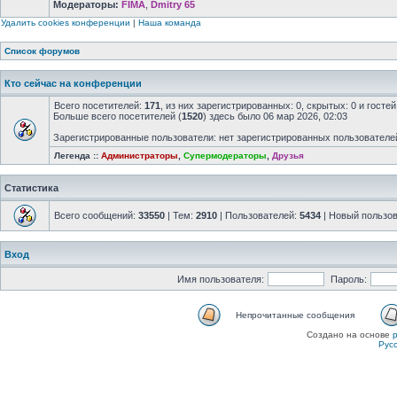
Модераторы:
FIMA
,
Dmitry 65
Удалить cookies конференции
|
Наша команда
Список форумов
Кто сейчас на конференции
Всего посетителей:
171
, из них зарегистрированных: 0, скрытых: 0 и гост
Больше всего посетителей (
1520
) здесь было 06 мар 2026, 02:03
Зарегистрированные пользователи: нет зарегистрированных пользователе
Легенда ::
Администраторы
,
Супермодераторы
,
Друзья
Статистика
Всего сообщений:
33550
| Тем:
2910
| Пользователей:
5434
| Новый пользо
Вход
Имя пользователя:
Пароль:
Непрочитанные сообщения
Создано на основе
Рус