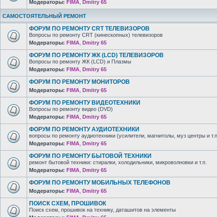
Модераторы:
FIMA
,
Dmitry 65
САМОСТОЯТЕЛЬНЫЙ РЕМОНТ
ФОРУМ ПО РЕМОНТУ CRT ТЕЛЕВИЗОРОВ
Вопросы по ремонту CRT (кинескопных) телевизоров
Модераторы:
FIMA
,
Dmitry 65
ФОРУМ ПО РЕМОНТУ ЖК (LCD) ТЕЛЕВИЗОРОВ
Вопросы по ремонту ЖК (LCD) и Плазмы
Модераторы:
FIMA
,
Dmitry 65
ФОРУМ ПО РЕМОНТУ МОНИТОРОВ
Модераторы:
FIMA
,
Dmitry 65
ФОРУМ ПО РЕМОНТУ ВИДЕОТЕХНИКИ
Вопросы по ремонту видео (DVD)
Модераторы:
FIMA
,
Dmitry 65
ФОРУМ ПО РЕМОНТУ АУДИОТЕХНИКИ
вопросы по ремонту аудиотехники (усилители, магнитолы, муз центры и т.п
Модераторы:
FIMA
,
Dmitry 65
ФОРУМ ПО РЕМОНТУ БЫТОВОЙ ТЕХНИКИ
ремонт бытовой техники: стиралки, холодильники, микроволновки и т.п.
Модераторы:
FIMA
,
Dmitry 65
ФОРУМ ПО РЕМОНТУ МОБИЛЬНЫХ ТЕЛЕФОНОВ
Модераторы:
FIMA
,
Dmitry 65
ПОИСК СХЕМ, ПРОШИВОК
Поиск схем, прошивок на технику, даташитов на элементы