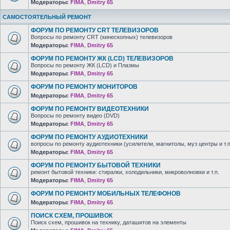
Модераторы:
FIMA
,
Dmitry 65
САМОСТОЯТЕЛЬНЫЙ РЕМОНТ
ФОРУМ ПО РЕМОНТУ CRT ТЕЛЕВИЗОРОВ
Вопросы по ремонту CRT (кинескопных) телевизоров
Модераторы:
FIMA
,
Dmitry 65
ФОРУМ ПО РЕМОНТУ ЖК (LCD) ТЕЛЕВИЗОРОВ
Вопросы по ремонту ЖК (LCD) и Плазмы
Модераторы:
FIMA
,
Dmitry 65
ФОРУМ ПО РЕМОНТУ МОНИТОРОВ
Модераторы:
FIMA
,
Dmitry 65
ФОРУМ ПО РЕМОНТУ ВИДЕОТЕХНИКИ
Вопросы по ремонту видео (DVD)
Модераторы:
FIMA
,
Dmitry 65
ФОРУМ ПО РЕМОНТУ АУДИОТЕХНИКИ
вопросы по ремонту аудиотехники (усилители, магнитолы, муз центры и т.п
Модераторы:
FIMA
,
Dmitry 65
ФОРУМ ПО РЕМОНТУ БЫТОВОЙ ТЕХНИКИ
ремонт бытовой техники: стиралки, холодильники, микроволновки и т.п.
Модераторы:
FIMA
,
Dmitry 65
ФОРУМ ПО РЕМОНТУ МОБИЛЬНЫХ ТЕЛЕФОНОВ
Модераторы:
FIMA
,
Dmitry 65
ПОИСК СХЕМ, ПРОШИВОК
Поиск схем, прошивок на технику, даташитов на элементы