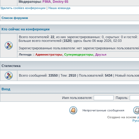
Модераторы:
FIMA
,
Dmitry 65
Удалить cookies конференции
|
Наша команда
Список форумов
Кто сейчас на конференции
Всего посетителей:
22
, из них зарегистрированных: 0, скрытых: 0 и госте
Больше всего посетителей (
1520
) здесь было 06 мар 2026, 02:03
Зарегистрированные пользователи: нет зарегистрированных пользователе
Легенда ::
Администраторы
,
Супермодераторы
,
Друзья
Статистика
Всего сообщений:
33550
| Тем:
2910
| Пользователей:
5434
| Новый пользо
Вход
Имя пользователя:
Пароль:
Непрочитанные сообщения
Создано на основе
Рус