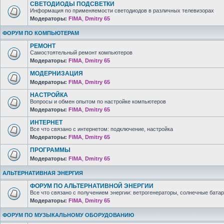
СВЕТОДИОДЫ ПОДСВЕТКИ
Информация по применяемости светодиодов в различных телевизорах
Модераторы:
FIMA
,
Dmitry 65
ФОРУМ ПО КОМПЬЮТЕРАМ
РЕМОНТ
Самостоятельный ремонт компьютеров
Модераторы:
FIMA
,
Dmitry 65
МОДЕРНИЗАЦИЯ
Модераторы:
FIMA
,
Dmitry 65
НАСТРОЙКА
Вопросы и обмен опытом по настройке компьютеров
Модераторы:
FIMA
,
Dmitry 65
ИНТЕРНЕТ
Все что связано с интернетом: подключение, настройка
Модераторы:
FIMA
,
Dmitry 65
ПРОГРАММЫ
Модераторы:
FIMA
,
Dmitry 65
АЛЬТЕРНАТИВНАЯ ЭНЕРГИЯ
ФОРУМ ПО АЛЬТЕРНАТИВНОЙ ЭНЕРГИИ
Все что связано с получением энергии: ветрогенераторы, солнечные батар
Модераторы:
FIMA
,
Dmitry 65
ФОРУМ ПО МУЗЫКАЛЬНОМУ ОБОРУДОВАНИЮ