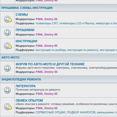
Модераторы:
FIMA
,
Dmitry 65
ПРОШИВКИ, СХЕМЫ, ИНСТРУКЦИИ
СХЕМЫ
Модераторы:
FIMA
,
Dmitry 65
Подфорумы:
телевизоры CRT
,
телевизоры LCD и Plasma
,
инверторы и бл
ПРОШИВКИ
Модераторы:
FIMA
,
Dmitry 65
ИНСТРУКЦИИ
Модераторы:
FIMA
,
Dmitry 65
Подфорумы:
инструкции по разбору
,
инструкции по ремонту
,
инструкции 
АВТО-МОТО
ФОРУМ ПО АВТО-МОТО И ДРУГОЙ ТЕХНИКЕ
Форумы авто-мото-тематики: электрика, электроника, электрооборудование 
Модераторы:
FIMA
,
Dmitry 65
ЭНЦИКЛОПЕДИЯ РЕМОНТА
ЛИТЕРАТУРА
Полезная литература по ремонту
Модераторы:
FIMA
,
Dmitry 65
ОБМЕН ОПЫТОМ
обмен опытом в ремонте: готовые решения, особенности различных шасси 
Модераторы:
FIMA
,
Dmitry 65
Подфорумы:
СЕРВИСНЫЕ ОПЦИИ
,
ПОДБОР АНАЛОГОВ
,
уменьшение то