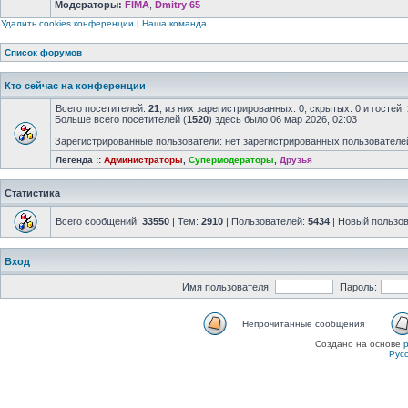
Модераторы:
FIMA
,
Dmitry 65
Удалить cookies конференции
|
Наша команда
Список форумов
Кто сейчас на конференции
Всего посетителей:
21
, из них зарегистрированных: 0, скрытых: 0 и госте
Больше всего посетителей (
1520
) здесь было 06 мар 2026, 02:03
Зарегистрированные пользователи: нет зарегистрированных пользователе
Легенда ::
Администраторы
,
Супермодераторы
,
Друзья
Статистика
Всего сообщений:
33550
| Тем:
2910
| Пользователей:
5434
| Новый пользо
Вход
Имя пользователя:
Пароль:
Непрочитанные сообщения
Создано на основе
Рус