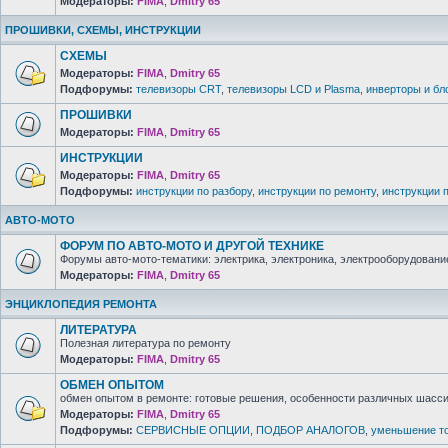
Модераторы:
FIMA
,
Dmitry 65
ПРОШИВКИ, СХЕМЫ, ИНСТРУКЦИИ
СХЕМЫ
Модераторы:
FIMA
,
Dmitry 65
Подфорумы:
телевизоры CRT
,
телевизоры LCD и Plasma
,
инверторы и бл
ПРОШИВКИ
Модераторы:
FIMA
,
Dmitry 65
ИНСТРУКЦИИ
Модераторы:
FIMA
,
Dmitry 65
Подфорумы:
инструкции по разбору
,
инструкции по ремонту
,
инструкции 
АВТО-МОТО
ФОРУМ ПО АВТО-МОТО И ДРУГОЙ ТЕХНИКЕ
Форумы авто-мото-тематики: электрика, электроника, электрооборудование 
Модераторы:
FIMA
,
Dmitry 65
ЭНЦИКЛОПЕДИЯ РЕМОНТА
ЛИТЕРАТУРА
Полезная литература по ремонту
Модераторы:
FIMA
,
Dmitry 65
ОБМЕН ОПЫТОМ
обмен опытом в ремонте: готовые решения, особенности различных шасси 
Модераторы:
FIMA
,
Dmitry 65
Подфорумы:
СЕРВИСНЫЕ ОПЦИИ
,
ПОДБОР АНАЛОГОВ
,
уменьшение то