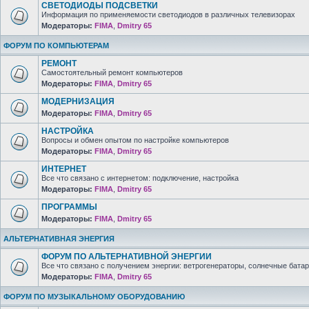
СВЕТОДИОДЫ ПОДСВЕТКИ
Информация по применяемости светодиодов в различных телевизорах
Модераторы:
FIMA
,
Dmitry 65
ФОРУМ ПО КОМПЬЮТЕРАМ
РЕМОНТ
Самостоятельный ремонт компьютеров
Модераторы:
FIMA
,
Dmitry 65
МОДЕРНИЗАЦИЯ
Модераторы:
FIMA
,
Dmitry 65
НАСТРОЙКА
Вопросы и обмен опытом по настройке компьютеров
Модераторы:
FIMA
,
Dmitry 65
ИНТЕРНЕТ
Все что связано с интернетом: подключение, настройка
Модераторы:
FIMA
,
Dmitry 65
ПРОГРАММЫ
Модераторы:
FIMA
,
Dmitry 65
АЛЬТЕРНАТИВНАЯ ЭНЕРГИЯ
ФОРУМ ПО АЛЬТЕРНАТИВНОЙ ЭНЕРГИИ
Все что связано с получением энергии: ветрогенераторы, солнечные батар
Модераторы:
FIMA
,
Dmitry 65
ФОРУМ ПО МУЗЫКАЛЬНОМУ ОБОРУДОВАНИЮ