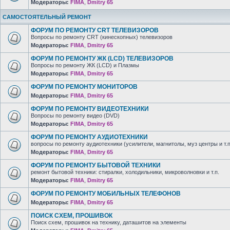
Модераторы:
FIMA
,
Dmitry 65
САМОСТОЯТЕЛЬНЫЙ РЕМОНТ
ФОРУМ ПО РЕМОНТУ CRT ТЕЛЕВИЗОРОВ
Вопросы по ремонту CRT (кинескопных) телевизоров
Модераторы:
FIMA
,
Dmitry 65
ФОРУМ ПО РЕМОНТУ ЖК (LCD) ТЕЛЕВИЗОРОВ
Вопросы по ремонту ЖК (LCD) и Плазмы
Модераторы:
FIMA
,
Dmitry 65
ФОРУМ ПО РЕМОНТУ МОНИТОРОВ
Модераторы:
FIMA
,
Dmitry 65
ФОРУМ ПО РЕМОНТУ ВИДЕОТЕХНИКИ
Вопросы по ремонту видео (DVD)
Модераторы:
FIMA
,
Dmitry 65
ФОРУМ ПО РЕМОНТУ АУДИОТЕХНИКИ
вопросы по ремонту аудиотехники (усилители, магнитолы, муз центры и т.п
Модераторы:
FIMA
,
Dmitry 65
ФОРУМ ПО РЕМОНТУ БЫТОВОЙ ТЕХНИКИ
ремонт бытовой техники: стиралки, холодильники, микроволновки и т.п.
Модераторы:
FIMA
,
Dmitry 65
ФОРУМ ПО РЕМОНТУ МОБИЛЬНЫХ ТЕЛЕФОНОВ
Модераторы:
FIMA
,
Dmitry 65
ПОИСК СХЕМ, ПРОШИВОК
Поиск схем, прошивок на технику, даташитов на элементы