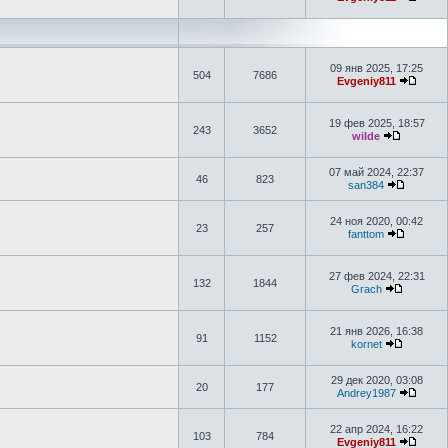
09 янв 2025, 17:25
504
7686
Evgeniy811
19 фев 2025, 18:57
243
3652
wilde
07 май 2024, 22:37
46
823
san384
24 ноя 2020, 00:42
23
257
fanttom
27 фев 2024, 22:31
132
1844
Grach
21 янв 2026, 16:38
91
1152
kornet
29 дек 2020, 03:08
20
177
Andrey1987
22 апр 2024, 16:22
103
784
Evgeniy811