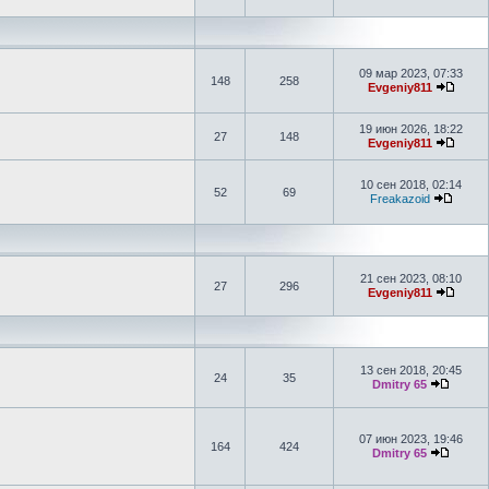
09 мар 2023, 07:33
148
258
Evgeniy811
19 июн 2026, 18:22
27
148
Evgeniy811
10 сен 2018, 02:14
52
69
Freakazoid
21 сен 2023, 08:10
27
296
Evgeniy811
13 сен 2018, 20:45
24
35
Dmitry 65
07 июн 2023, 19:46
164
424
Dmitry 65