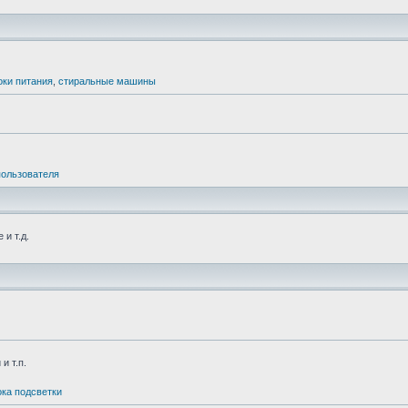
оки питания
,
стиральные машины
пользователя
и т.д.
и т.п.
ка подсветки