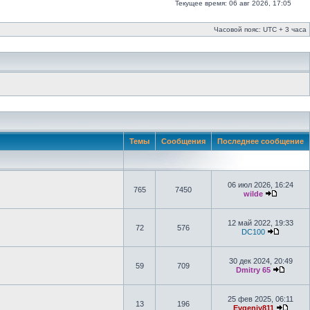
Текущее время: 06 авг 2026, 17:05
Часовой пояс: UTC + 3 часа
Темы
Сообщения
Последнее сообщение
06 июл 2026, 16:24
765
7450
wilde
12 май 2022, 19:33
72
576
DC100
30 дек 2024, 20:49
59
709
Dmitry 65
25 фев 2025, 06:11
13
196
Evgeniy811