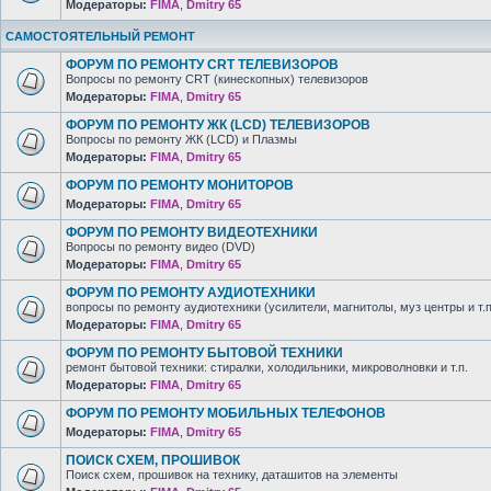
Модераторы:
FIMA
,
Dmitry 65
САМОСТОЯТЕЛЬНЫЙ РЕМОНТ
ФОРУМ ПО РЕМОНТУ CRT ТЕЛЕВИЗОРОВ
Вопросы по ремонту CRT (кинескопных) телевизоров
Модераторы:
FIMA
,
Dmitry 65
ФОРУМ ПО РЕМОНТУ ЖК (LCD) ТЕЛЕВИЗОРОВ
Вопросы по ремонту ЖК (LCD) и Плазмы
Модераторы:
FIMA
,
Dmitry 65
ФОРУМ ПО РЕМОНТУ МОНИТОРОВ
Модераторы:
FIMA
,
Dmitry 65
ФОРУМ ПО РЕМОНТУ ВИДЕОТЕХНИКИ
Вопросы по ремонту видео (DVD)
Модераторы:
FIMA
,
Dmitry 65
ФОРУМ ПО РЕМОНТУ АУДИОТЕХНИКИ
вопросы по ремонту аудиотехники (усилители, магнитолы, муз центры и т.п
Модераторы:
FIMA
,
Dmitry 65
ФОРУМ ПО РЕМОНТУ БЫТОВОЙ ТЕХНИКИ
ремонт бытовой техники: стиралки, холодильники, микроволновки и т.п.
Модераторы:
FIMA
,
Dmitry 65
ФОРУМ ПО РЕМОНТУ МОБИЛЬНЫХ ТЕЛЕФОНОВ
Модераторы:
FIMA
,
Dmitry 65
ПОИСК СХЕМ, ПРОШИВОК
Поиск схем, прошивок на технику, даташитов на элементы