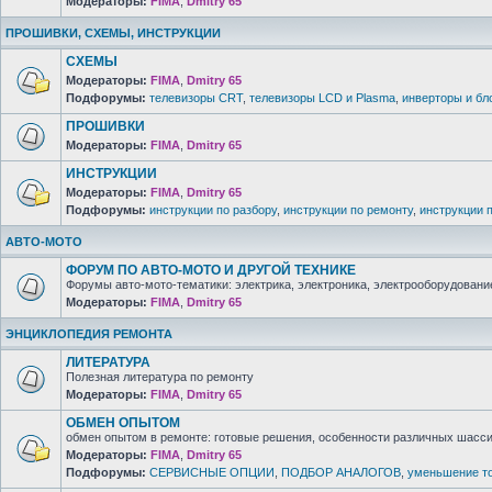
Модераторы:
FIMA
,
Dmitry 65
ПРОШИВКИ, СХЕМЫ, ИНСТРУКЦИИ
СХЕМЫ
Модераторы:
FIMA
,
Dmitry 65
Подфорумы:
телевизоры CRT
,
телевизоры LCD и Plasma
,
инверторы и бл
ПРОШИВКИ
Модераторы:
FIMA
,
Dmitry 65
ИНСТРУКЦИИ
Модераторы:
FIMA
,
Dmitry 65
Подфорумы:
инструкции по разбору
,
инструкции по ремонту
,
инструкции 
АВТО-МОТО
ФОРУМ ПО АВТО-МОТО И ДРУГОЙ ТЕХНИКЕ
Форумы авто-мото-тематики: электрика, электроника, электрооборудование 
Модераторы:
FIMA
,
Dmitry 65
ЭНЦИКЛОПЕДИЯ РЕМОНТА
ЛИТЕРАТУРА
Полезная литература по ремонту
Модераторы:
FIMA
,
Dmitry 65
ОБМЕН ОПЫТОМ
обмен опытом в ремонте: готовые решения, особенности различных шасси 
Модераторы:
FIMA
,
Dmitry 65
Подфорумы:
СЕРВИСНЫЕ ОПЦИИ
,
ПОДБОР АНАЛОГОВ
,
уменьшение то