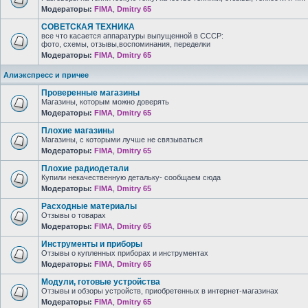
Модераторы:
FIMA
,
Dmitry 65
СОВЕТСКАЯ ТЕХНИКА
все что касается аппаратуры выпущенной в СССР:
фото, схемы, отзывы,воспоминания, переделки
Модераторы:
FIMA
,
Dmitry 65
Алиэкспресс и причее
Проверенные магазины
Магазины, которым можно доверять
Модераторы:
FIMA
,
Dmitry 65
Плохие магазины
Магазины, с которыми лучше не связываться
Модераторы:
FIMA
,
Dmitry 65
Плохие радиодетали
Купили некачественную детальку- сообщаем сюда
Модераторы:
FIMA
,
Dmitry 65
Расходные материалы
Отзывы о товарах
Модераторы:
FIMA
,
Dmitry 65
Инструменты и приборы
Отзывы о купленных приборах и инструментах
Модераторы:
FIMA
,
Dmitry 65
Модули, готовые устройства
Отзывы и обзоры устройств, приобретенных в интернет-магазинах
Модераторы:
FIMA
,
Dmitry 65