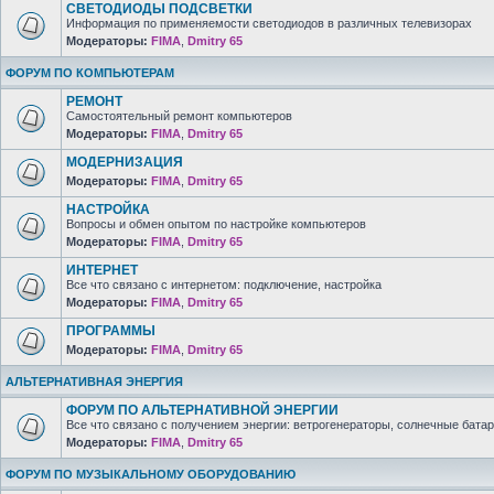
СВЕТОДИОДЫ ПОДСВЕТКИ
Информация по применяемости светодиодов в различных телевизорах
Модераторы:
FIMA
,
Dmitry 65
ФОРУМ ПО КОМПЬЮТЕРАМ
РЕМОНТ
Самостоятельный ремонт компьютеров
Модераторы:
FIMA
,
Dmitry 65
МОДЕРНИЗАЦИЯ
Модераторы:
FIMA
,
Dmitry 65
НАСТРОЙКА
Вопросы и обмен опытом по настройке компьютеров
Модераторы:
FIMA
,
Dmitry 65
ИНТЕРНЕТ
Все что связано с интернетом: подключение, настройка
Модераторы:
FIMA
,
Dmitry 65
ПРОГРАММЫ
Модераторы:
FIMA
,
Dmitry 65
АЛЬТЕРНАТИВНАЯ ЭНЕРГИЯ
ФОРУМ ПО АЛЬТЕРНАТИВНОЙ ЭНЕРГИИ
Все что связано с получением энергии: ветрогенераторы, солнечные батар
Модераторы:
FIMA
,
Dmitry 65
ФОРУМ ПО МУЗЫКАЛЬНОМУ ОБОРУДОВАНИЮ