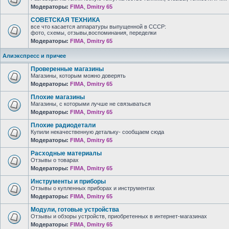
Модераторы:
FIMA
,
Dmitry 65
СОВЕТСКАЯ ТЕХНИКА
все что касается аппаратуры выпущенной в СССР:
фото, схемы, отзывы,воспоминания, переделки
Модераторы:
FIMA
,
Dmitry 65
Алиэкспресс и причее
Проверенные магазины
Магазины, которым можно доверять
Модераторы:
FIMA
,
Dmitry 65
Плохие магазины
Магазины, с которыми лучше не связываться
Модераторы:
FIMA
,
Dmitry 65
Плохие радиодетали
Купили некачественную детальку- сообщаем сюда
Модераторы:
FIMA
,
Dmitry 65
Расходные материалы
Отзывы о товарах
Модераторы:
FIMA
,
Dmitry 65
Инструменты и приборы
Отзывы о купленных приборах и инструментах
Модераторы:
FIMA
,
Dmitry 65
Модули, готовые устройства
Отзывы и обзоры устройств, приобретенных в интернет-магазинах
Модераторы:
FIMA
,
Dmitry 65