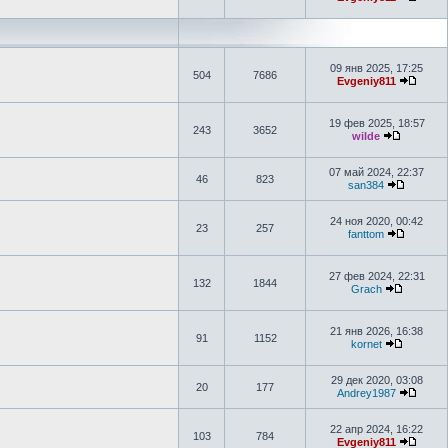
09 янв 2025, 17:25
504
7686
Evgeniy811
19 фев 2025, 18:57
243
3652
wilde
07 май 2024, 22:37
46
823
san384
24 ноя 2020, 00:42
23
257
fanttom
27 фев 2024, 22:31
132
1844
Grach
21 янв 2026, 16:38
91
1152
kornet
29 дек 2020, 03:08
20
177
Andrey1987
22 апр 2024, 16:22
103
784
Evgeniy811