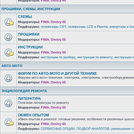
Модераторы:
FIMA
,
Dmitry 65
ПРОШИВКИ, СХЕМЫ, ИНСТРУКЦИИ
СХЕМЫ
Модераторы:
FIMA
,
Dmitry 65
Подфорумы:
телевизоры CRT
,
телевизоры LCD и Plasma
,
инверторы и бл
ПРОШИВКИ
Модераторы:
FIMA
,
Dmitry 65
ИНСТРУКЦИИ
Модераторы:
FIMA
,
Dmitry 65
Подфорумы:
инструкции по разбору
,
инструкции по ремонту
,
инструкции 
АВТО-МОТО
ФОРУМ ПО АВТО-МОТО И ДРУГОЙ ТЕХНИКЕ
Форумы авто-мото-тематики: электрика, электроника, электрооборудование 
Модераторы:
FIMA
,
Dmitry 65
ЭНЦИКЛОПЕДИЯ РЕМОНТА
ЛИТЕРАТУРА
Полезная литература по ремонту
Модераторы:
FIMA
,
Dmitry 65
ОБМЕН ОПЫТОМ
обмен опытом в ремонте: готовые решения, особенности различных шасси 
Модераторы:
FIMA
,
Dmitry 65
Подфорумы:
СЕРВИСНЫЕ ОПЦИИ
,
ПОДБОР АНАЛОГОВ
,
уменьшение то