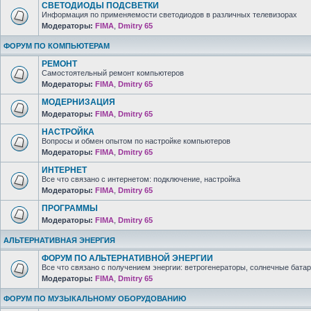
СВЕТОДИОДЫ ПОДСВЕТКИ
Информация по применяемости светодиодов в различных телевизорах
Модераторы:
FIMA
,
Dmitry 65
ФОРУМ ПО КОМПЬЮТЕРАМ
РЕМОНТ
Самостоятельный ремонт компьютеров
Модераторы:
FIMA
,
Dmitry 65
МОДЕРНИЗАЦИЯ
Модераторы:
FIMA
,
Dmitry 65
НАСТРОЙКА
Вопросы и обмен опытом по настройке компьютеров
Модераторы:
FIMA
,
Dmitry 65
ИНТЕРНЕТ
Все что связано с интернетом: подключение, настройка
Модераторы:
FIMA
,
Dmitry 65
ПРОГРАММЫ
Модераторы:
FIMA
,
Dmitry 65
АЛЬТЕРНАТИВНАЯ ЭНЕРГИЯ
ФОРУМ ПО АЛЬТЕРНАТИВНОЙ ЭНЕРГИИ
Все что связано с получением энергии: ветрогенераторы, солнечные батар
Модераторы:
FIMA
,
Dmitry 65
ФОРУМ ПО МУЗЫКАЛЬНОМУ ОБОРУДОВАНИЮ