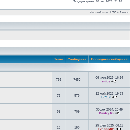
Текущее время: 08 авг 2026, 21:18
Часовой пояс: UTC + 3 часа
Темы
Сообщения
Последнее сообщение
06 июл 2026, 16:24
765
7450
wilde
12 май 2022, 19:33
72
576
DC100
30 дек 2024, 20:49
59
709
Dmitry 65
25 фев 2025, 06:11
13
196
Evgeniy811