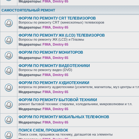
Модераторы:
FIMA
,
Dmitry 65
САМОСТОЯТЕЛЬНЫЙ РЕМОНТ
ФОРУМ ПО РЕМОНТУ CRT ТЕЛЕВИЗОРОВ
Вопросы по ремонту CRT (кинескопных) телевизоров
Модераторы:
FIMA
,
Dmitry 65
ФОРУМ ПО РЕМОНТУ ЖК (LCD) ТЕЛЕВИЗОРОВ
Вопросы по ремонту ЖК (LCD) и Плазмы
Модераторы:
FIMA
,
Dmitry 65
ФОРУМ ПО РЕМОНТУ МОНИТОРОВ
Модераторы:
FIMA
,
Dmitry 65
ФОРУМ ПО РЕМОНТУ ВИДЕОТЕХНИКИ
Вопросы по ремонту видео (DVD)
Модераторы:
FIMA
,
Dmitry 65
ФОРУМ ПО РЕМОНТУ АУДИОТЕХНИКИ
вопросы по ремонту аудиотехники (усилители, магнитолы, муз центры и т.п
Модераторы:
FIMA
,
Dmitry 65
ФОРУМ ПО РЕМОНТУ БЫТОВОЙ ТЕХНИКИ
ремонт бытовой техники: стиралки, холодильники, микроволновки и т.п.
Модераторы:
FIMA
,
Dmitry 65
ФОРУМ ПО РЕМОНТУ МОБИЛЬНЫХ ТЕЛЕФОНОВ
Модераторы:
FIMA
,
Dmitry 65
ПОИСК СХЕМ, ПРОШИВОК
Поиск схем, прошивок на технику, даташитов на элементы