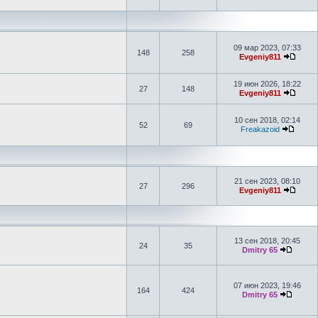
09 мар 2023, 07:33
148
258
Evgeniy811
19 июн 2026, 18:22
27
148
Evgeniy811
10 сен 2018, 02:14
52
69
Freakazoid
21 сен 2023, 08:10
27
296
Evgeniy811
13 сен 2018, 20:45
24
35
Dmitry 65
07 июн 2023, 19:46
164
424
Dmitry 65