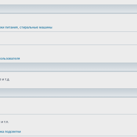
оки питания
,
стиральные машины
пользователя
и т.д.
и т.п.
ка подсветки