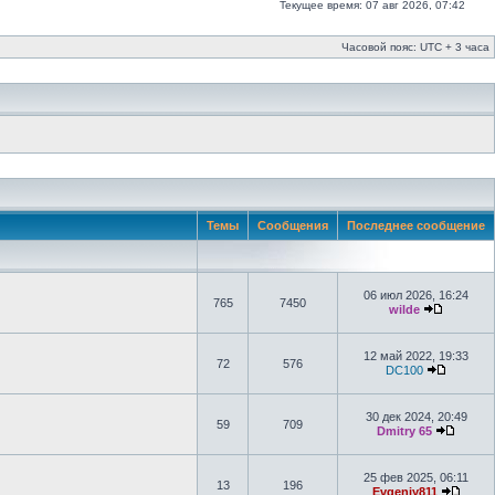
Текущее время: 07 авг 2026, 07:42
Часовой пояс: UTC + 3 часа
Темы
Сообщения
Последнее сообщение
06 июл 2026, 16:24
765
7450
wilde
12 май 2022, 19:33
72
576
DC100
30 дек 2024, 20:49
59
709
Dmitry 65
25 фев 2025, 06:11
13
196
Evgeniy811