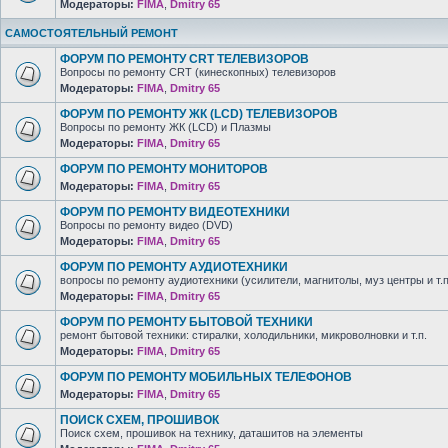
Модераторы:
FIMA
,
Dmitry 65
САМОСТОЯТЕЛЬНЫЙ РЕМОНТ
ФОРУМ ПО РЕМОНТУ CRT ТЕЛЕВИЗОРОВ
Вопросы по ремонту CRT (кинескопных) телевизоров
Модераторы:
FIMA
,
Dmitry 65
ФОРУМ ПО РЕМОНТУ ЖК (LCD) ТЕЛЕВИЗОРОВ
Вопросы по ремонту ЖК (LCD) и Плазмы
Модераторы:
FIMA
,
Dmitry 65
ФОРУМ ПО РЕМОНТУ МОНИТОРОВ
Модераторы:
FIMA
,
Dmitry 65
ФОРУМ ПО РЕМОНТУ ВИДЕОТЕХНИКИ
Вопросы по ремонту видео (DVD)
Модераторы:
FIMA
,
Dmitry 65
ФОРУМ ПО РЕМОНТУ АУДИОТЕХНИКИ
вопросы по ремонту аудиотехники (усилители, магнитолы, муз центры и т.п
Модераторы:
FIMA
,
Dmitry 65
ФОРУМ ПО РЕМОНТУ БЫТОВОЙ ТЕХНИКИ
ремонт бытовой техники: стиралки, холодильники, микроволновки и т.п.
Модераторы:
FIMA
,
Dmitry 65
ФОРУМ ПО РЕМОНТУ МОБИЛЬНЫХ ТЕЛЕФОНОВ
Модераторы:
FIMA
,
Dmitry 65
ПОИСК СХЕМ, ПРОШИВОК
Поиск схем, прошивок на технику, даташитов на элементы