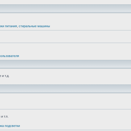
оки питания
,
стиральные машины
пользователя
и т.д.
и т.п.
ка подсветки