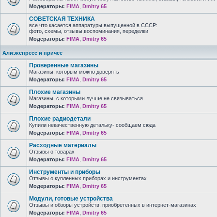
Модераторы:
FIMA
,
Dmitry 65
СОВЕТСКАЯ ТЕХНИКА
все что касается аппаратуры выпущенной в СССР:
фото, схемы, отзывы,воспоминания, переделки
Модераторы:
FIMA
,
Dmitry 65
Алиэкспресс и причее
Проверенные магазины
Магазины, которым можно доверять
Модераторы:
FIMA
,
Dmitry 65
Плохие магазины
Магазины, с которыми лучше не связываться
Модераторы:
FIMA
,
Dmitry 65
Плохие радиодетали
Купили некачественную детальку- сообщаем сюда
Модераторы:
FIMA
,
Dmitry 65
Расходные материалы
Отзывы о товарах
Модераторы:
FIMA
,
Dmitry 65
Инструменты и приборы
Отзывы о купленных приборах и инструментах
Модераторы:
FIMA
,
Dmitry 65
Модули, готовые устройства
Отзывы и обзоры устройств, приобретенных в интернет-магазинах
Модераторы:
FIMA
,
Dmitry 65