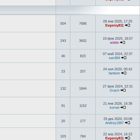
09 янв 2025, 17:25
504
7686
Evgeniy811
19 фев 2025, 18:57
243
3652
wilde
07 май 2024, 22:37
46
823
san384
24 ноя 2020, 00:42
23
257
fanttom
27 фев 2024, 22:31
132
1844
Grach
21 янв 2026, 16:38
91
1152
kornet
29 дек 2020, 03:08
20
177
Andrey1987
22 апр 2024, 16:22
103
784
Evgeniy811