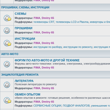
Модераторы:
FIMA
,
Dmitry 65
ПРОШИВКИ, СХЕМЫ, ИНСТРУКЦИИ
СХЕМЫ
Модераторы:
FIMA
,
Dmitry 65
Подфорумы:
телевизоры CRT
,
телевизоры LCD и Plasma
,
инверторы и бл
ПРОШИВКИ
Модераторы:
FIMA
,
Dmitry 65
ИНСТРУКЦИИ
Модераторы:
FIMA
,
Dmitry 65
Подфорумы:
инструкции по разбору
,
инструкции по ремонту
,
инструкции 
АВТО-МОТО
ФОРУМ ПО АВТО-МОТО И ДРУГОЙ ТЕХНИКЕ
Форумы авто-мото-тематики: электрика, электроника, электрооборудование 
Модераторы:
FIMA
,
Dmitry 65
ЭНЦИКЛОПЕДИЯ РЕМОНТА
ЛИТЕРАТУРА
Полезная литература по ремонту
Модераторы:
FIMA
,
Dmitry 65
ОБМЕН ОПЫТОМ
обмен опытом в ремонте: готовые решения, особенности различных шасси 
Модераторы:
FIMA
,
Dmitry 65
Подфорумы:
СЕРВИСНЫЕ ОПЦИИ
,
ПОДБОР АНАЛОГОВ
,
уменьшение то