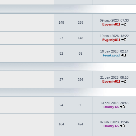
09 мар 2023, 07:33
148
258
Evgeniy811
19 июн 2026, 18:22
27
148
Evgeniy811
10 сен 2018, 02:14
52
69
Freakazoid
21 сен 2023, 08:10
27
296
Evgeniy811
13 сен 2018, 20:45
24
35
Dmitry 65
07 июн 2023, 19:46
164
424
Dmitry 65