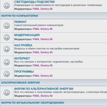
СВЕТОДИОДЫ ПОДСВЕТКИ
Информация по применяемости светодиодов в различных телевизорах
Модераторы:
FIMA
,
Dmitry 65
ФОРУМ ПО КОМПЬЮТЕРАМ
РЕМОНТ
Самостоятельный ремонт компьютеров
Модераторы:
FIMA
,
Dmitry 65
МОДЕРНИЗАЦИЯ
Модераторы:
FIMA
,
Dmitry 65
НАСТРОЙКА
Вопросы и обмен опытом по настройке компьютеров
Модераторы:
FIMA
,
Dmitry 65
ИНТЕРНЕТ
Все что связано с интернетом: подключение, настройка
Модераторы:
FIMA
,
Dmitry 65
ПРОГРАММЫ
Модераторы:
FIMA
,
Dmitry 65
АЛЬТЕРНАТИВНАЯ ЭНЕРГИЯ
ФОРУМ ПО АЛЬТЕРНАТИВНОЙ ЭНЕРГИИ
Все что связано с получением энергии: ветрогенераторы, солнечные батар
Модераторы:
FIMA
,
Dmitry 65
ФОРУМ ПО МУЗЫКАЛЬНОМУ ОБОРУДОВАНИЮ