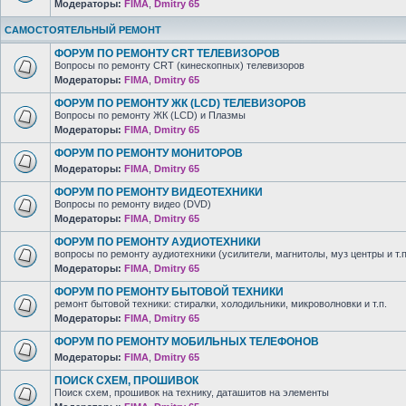
Модераторы:
FIMA
,
Dmitry 65
САМОСТОЯТЕЛЬНЫЙ РЕМОНТ
ФОРУМ ПО РЕМОНТУ CRT ТЕЛЕВИЗОРОВ
Вопросы по ремонту CRT (кинескопных) телевизоров
Модераторы:
FIMA
,
Dmitry 65
ФОРУМ ПО РЕМОНТУ ЖК (LCD) ТЕЛЕВИЗОРОВ
Вопросы по ремонту ЖК (LCD) и Плазмы
Модераторы:
FIMA
,
Dmitry 65
ФОРУМ ПО РЕМОНТУ МОНИТОРОВ
Модераторы:
FIMA
,
Dmitry 65
ФОРУМ ПО РЕМОНТУ ВИДЕОТЕХНИКИ
Вопросы по ремонту видео (DVD)
Модераторы:
FIMA
,
Dmitry 65
ФОРУМ ПО РЕМОНТУ АУДИОТЕХНИКИ
вопросы по ремонту аудиотехники (усилители, магнитолы, муз центры и т.п
Модераторы:
FIMA
,
Dmitry 65
ФОРУМ ПО РЕМОНТУ БЫТОВОЙ ТЕХНИКИ
ремонт бытовой техники: стиралки, холодильники, микроволновки и т.п.
Модераторы:
FIMA
,
Dmitry 65
ФОРУМ ПО РЕМОНТУ МОБИЛЬНЫХ ТЕЛЕФОНОВ
Модераторы:
FIMA
,
Dmitry 65
ПОИСК СХЕМ, ПРОШИВОК
Поиск схем, прошивок на технику, даташитов на элементы