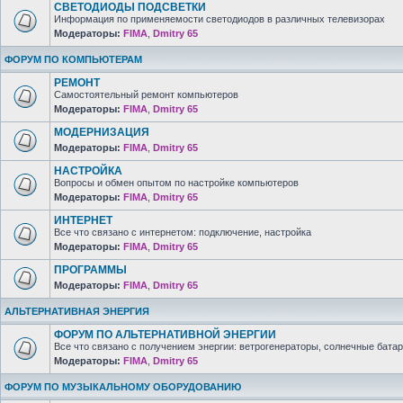
СВЕТОДИОДЫ ПОДСВЕТКИ
Информация по применяемости светодиодов в различных телевизорах
Модераторы:
FIMA
,
Dmitry 65
ФОРУМ ПО КОМПЬЮТЕРАМ
РЕМОНТ
Самостоятельный ремонт компьютеров
Модераторы:
FIMA
,
Dmitry 65
МОДЕРНИЗАЦИЯ
Модераторы:
FIMA
,
Dmitry 65
НАСТРОЙКА
Вопросы и обмен опытом по настройке компьютеров
Модераторы:
FIMA
,
Dmitry 65
ИНТЕРНЕТ
Все что связано с интернетом: подключение, настройка
Модераторы:
FIMA
,
Dmitry 65
ПРОГРАММЫ
Модераторы:
FIMA
,
Dmitry 65
АЛЬТЕРНАТИВНАЯ ЭНЕРГИЯ
ФОРУМ ПО АЛЬТЕРНАТИВНОЙ ЭНЕРГИИ
Все что связано с получением энергии: ветрогенераторы, солнечные батар
Модераторы:
FIMA
,
Dmitry 65
ФОРУМ ПО МУЗЫКАЛЬНОМУ ОБОРУДОВАНИЮ