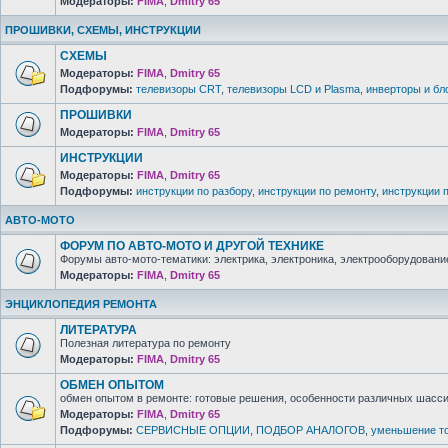
Модераторы:
FIMA
,
Dmitry 65
ПРОШИВКИ, СХЕМЫ, ИНСТРУКЦИИ
СХЕМЫ
Модераторы:
FIMA
,
Dmitry 65
Подфорумы:
телевизоры CRT
,
телевизоры LCD и Plasma
,
инверторы и бл
ПРОШИВКИ
Модераторы:
FIMA
,
Dmitry 65
ИНСТРУКЦИИ
Модераторы:
FIMA
,
Dmitry 65
Подфорумы:
инструкции по разбору
,
инструкции по ремонту
,
инструкции 
АВТО-МОТО
ФОРУМ ПО АВТО-МОТО И ДРУГОЙ ТЕХНИКЕ
Форумы авто-мото-тематики: электрика, электроника, электрооборудование 
Модераторы:
FIMA
,
Dmitry 65
ЭНЦИКЛОПЕДИЯ РЕМОНТА
ЛИТЕРАТУРА
Полезная литература по ремонту
Модераторы:
FIMA
,
Dmitry 65
ОБМЕН ОПЫТОМ
обмен опытом в ремонте: готовые решения, особенности различных шасси 
Модераторы:
FIMA
,
Dmitry 65
Подфорумы:
СЕРВИСНЫЕ ОПЦИИ
,
ПОДБОР АНАЛОГОВ
,
уменьшение то