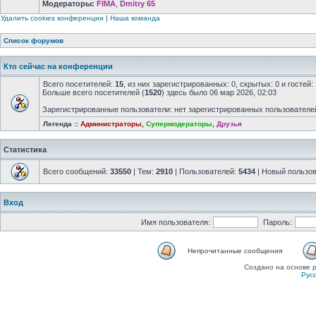
Модераторы:
FIMA
,
Dmitry 65
Удалить cookies конференции
|
Наша команда
Список форумов
Кто сейчас на конференции
Всего посетителей:
15
, из них зарегистрированных: 0, скрытых: 0 и госте
Больше всего посетителей (
1520
) здесь было 06 мар 2026, 02:03
Зарегистрированные пользователи: нет зарегистрированных пользователе
Легенда ::
Администраторы
,
Супермодераторы
,
Друзья
Статистика
Всего сообщений:
33550
| Тем:
2910
| Пользователей:
5434
| Новый пользо
Вход
Имя пользователя:
Пароль:
Непрочитанные сообщения
Создано на основе
Рус