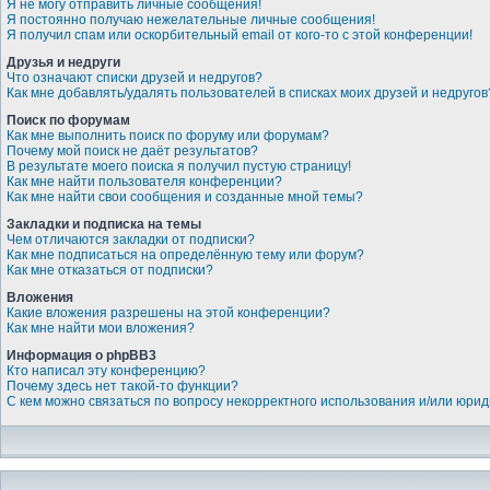
Я не могу отправить личные сообщения!
Я постоянно получаю нежелательные личные сообщения!
Я получил спам или оскорбительный email от кого-то с этой конференции!
Друзья и недруги
Что означают списки друзей и недругов?
Как мне добавлять/удалять пользователей в списках моих друзей и недругов
Поиск по форумам
Как мне выполнить поиск по форуму или форумам?
Почему мой поиск не даёт результатов?
В результате моего поиска я получил пустую страницу!
Как мне найти пользователя конференции?
Как мне найти свои сообщения и созданные мной темы?
Закладки и подписка на темы
Чем отличаются закладки от подписки?
Как мне подписаться на определённую тему или форум?
Как мне отказаться от подписки?
Вложения
Какие вложения разрешены на этой конференции?
Как мне найти мои вложения?
Информация о phpBB3
Кто написал эту конференцию?
Почему здесь нет такой-то функции?
С кем можно связаться по вопросу некорректного использования и/или юри