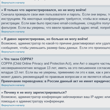
Вернуться к началу
» Я только что зарегистрировался, но не могу войти!
Сначала проверьте свои имя пользователя и пароль. Если они верны, 
инструкциям. На некоторых конференциях требуется, чтобы все новые
регистрации. Если вам было прислано email-сообщение, следуйте полу
фильтром. Если вы уверены, что ввели правильный адрес email, попро
Вернуться к началу
» Я давно зарегистрирован, но больше не могу войти!
Возможно, администратор по какой-то причине деактивировал или уда
сообщения, чтобы уменьшить размер базы данных. Если это произошло,
Вернуться к началу
» Что такое COPPA?
COPPA (Child Online Privacy and Protection Act), или Акт о защите ча
несовершеннолетних младше 13 лет, иметь на это письменное согласи
младше 13 лет. Если вы не уверены, применимо ли это к вам, как к р
может давать рекомендаций по правовым вопросам и не является объе
Примечание переводчика: в России данный акт не имеет юридичес
Вернуться к началу
» Почему я не могу зарегистрироваться?
Возможно, администратор конференции заблокировал ваш IP-адрес или 
помощью к администратору конференции.
Вернуться к началу