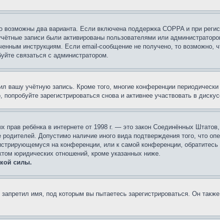
то возможны два варианта. Если включена поддержка COPPA и при регис
 учётные записи были активированы пользователями или администраторо
ченным инструкциям. Если email-сообщение не получено, то возможно, ч
буйте связаться с администратором.
лил вашу учётную запись. Кроме того, многие конференции периодическ
 попробуйте зарегистрироваться снова и активнее участвовать в дискус
стных прав ребёнка в интернете от 1998 г. — это закон Соединённых Штат
е родителей. Допустимо наличие иного вида подтверждения того, что о
егистрирующемуся на конференции, или к самой конференции, обратитесь
ктом юридических отношений, кроме указанных ниже.
кой силы.
запретил имя, под которым вы пытаетесь зарегистрироваться. Он также