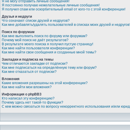
Я не могу отправить личные сообщения!
Я постоянно получаю нежелательные личные сообщения!
Я получил спам или оскорбительный email от кого-то с этой конференции!
Друзья и недруги
Что означают списки друзей и недругов?
Как мне добавлять/удалять пользователей в списках моих друзей и недругов
Поиск по форумам
Как мне выполнить поиск по форуму или форумам?
Почему мой поиск не даёт результатов?
В результате моего поиска я получил пустую страницу!
Как мне найти пользователя конференции?
Как мне найти свои сообщения и созданные мной темы?
Закладки и подписка на темы
Чем отличаются закладки от подписки?
Как мне подписаться на определённую тему или форум?
Как мне отказаться от подписки?
Вложения
Какие вложения разрешены на этой конференции?
Как мне найти мои вложения?
Информация о phpBB3
Кто написал эту конференцию?
Почему здесь нет такой-то функции?
С кем можно связаться по вопросу некорректного использования и/или юри