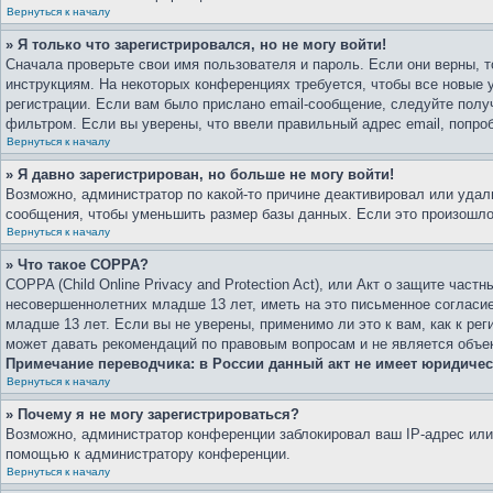
Вернуться к началу
» Я только что зарегистрировался, но не могу войти!
Сначала проверьте свои имя пользователя и пароль. Если они верны, 
инструкциям. На некоторых конференциях требуется, чтобы все новые
регистрации. Если вам было прислано email-сообщение, следуйте полу
фильтром. Если вы уверены, что ввели правильный адрес email, попро
Вернуться к началу
» Я давно зарегистрирован, но больше не могу войти!
Возможно, администратор по какой-то причине деактивировал или уда
сообщения, чтобы уменьшить размер базы данных. Если это произошло,
Вернуться к началу
» Что такое COPPA?
COPPA (Child Online Privacy and Protection Act), или Акт о защите ча
несовершеннолетних младше 13 лет, иметь на это письменное согласи
младше 13 лет. Если вы не уверены, применимо ли это к вам, как к р
может давать рекомендаций по правовым вопросам и не является объе
Примечание переводчика: в России данный акт не имеет юридичес
Вернуться к началу
» Почему я не могу зарегистрироваться?
Возможно, администратор конференции заблокировал ваш IP-адрес или 
помощью к администратору конференции.
Вернуться к началу