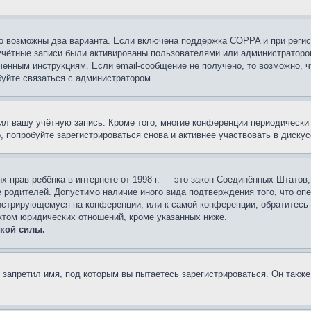
то возможны два варианта. Если включена поддержка COPPA и при регис
 учётные записи были активированы пользователями или администраторо
ченным инструкциям. Если email-сообщение не получено, то возможно, ч
буйте связаться с администратором.
лил вашу учётную запись. Кроме того, многие конференции периодическ
 попробуйте зарегистрироваться снова и активнее участвовать в дискус
стных прав ребёнка в интернете от 1998 г. — это закон Соединённых Штат
е родителей. Допустимо наличие иного вида подтверждения того, что о
егистрирующемуся на конференции, или к самой конференции, обратитесь
ктом юридических отношений, кроме указанных ниже.
кой силы.
запретил имя, под которым вы пытаетесь зарегистрироваться. Он также